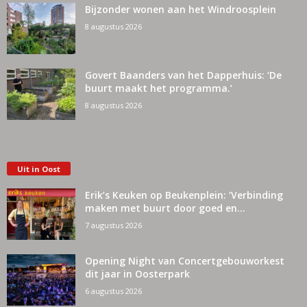
Bijzonder wonen aan het Windroosplein
8 augustus 2026
Govert Baanders van het Dapperhuis: ‘De
buurt maakt het programma.’
8 augustus 2026
Uit in Oost
Erik’s Keuken op Beukenplein: ‘Verbinding
maken met buurt door goed en...
7 augustus 2026
Opening Night van Concertgebouworkest
dit jaar in Oosterpark
6 augustus 2026