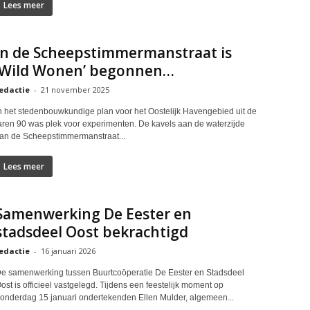
Lees meer
In de Scheepstimmermanstraat is
‘Wild Wonen’ begonnen…
edactie
-
21 november 2025
n het stedenbouwkundige plan voor het Oostelijk Havengebied uit de
aren 90 was plek voor experimenten. De kavels aan de waterzijde
an de Scheepstimmermanstraat...
Lees meer
Samenwerking De Eester en
stadsdeel Oost bekrachtigd
edactie
-
16 januari 2026
e samenwerking tussen Buurtcoöperatie De Eester en Stadsdeel
ost is officieel vastgelegd. Tijdens een feestelijk moment op
onderdag 15 januari ondertekenden Ellen Mulder, algemeen...