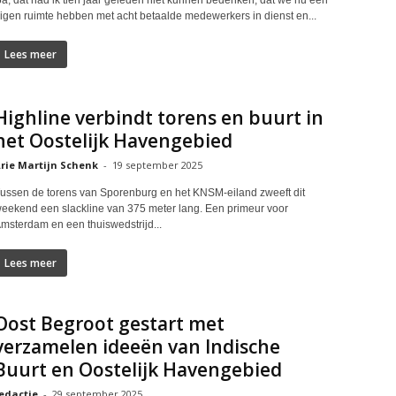
Ja, dat had ik tien jaar geleden niet kunnen bedenken, dat we nu een
igen ruimte hebben met acht betaalde medewerkers in dienst en...
Lees meer
Highline verbindt torens en buurt in
het Oostelijk Havengebied
rie Martijn Schenk
-
19 september 2025
ussen de torens van Sporenburg en het KNSM-eiland zweeft dit
eekend een slackline van 375 meter lang. Een primeur voor
msterdam en een thuiswedstrijd...
Lees meer
Oost Begroot gestart met
verzamelen ideeën van Indische
Buurt en Oostelijk Havengebied
edactie
-
29 september 2025