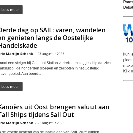
Rams
Debat
Lees meer
Derde dag op SAIL: varen, wandelen
en genieten langs de Oostelijke
Handelskade
rie Martijn Schenk
-
23 augustus 2025
kun j
plaat
anaf een steiger bij Centraal Station vertrekt een koggeschip dat zich
make
ansluit bij de honderden sloepen en zeilboten in het Oostelijk
Kijk 
avengebied. Aan boord...
Lees meer
Kanoërs uit Oost brengen saluut aan
Tall Ships tijdens Sail Out
rie Martijn Schenk
-
25 augustus 2025
n de vroege ochtend van de laatste dag van SAIL 2025 glijden