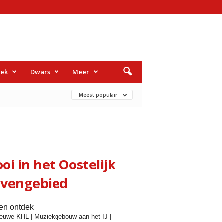
iek
Dwars
Meer
Meest populair
oi in het Oostelijk
vengebied
 en ontdek
ieuwe KHL
|
Muziekgebouw aan het IJ
|