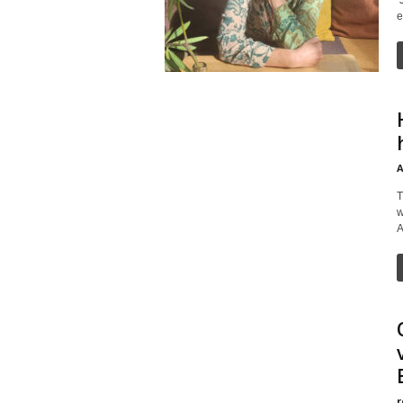
‘
e
A
T
w
A
r