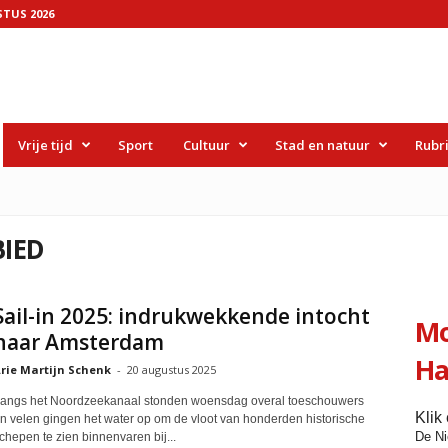
TUS 2026
Vrije tijd
Sport
Cultuur
Stad en natuur
Rubr
BIED
Sail-in 2025: indrukwekkende intocht
Mo
naar Amsterdam
Ha
rie Martijn Schenk
-
20 augustus 2025
angs het Noordzeekanaal stonden woensdag overal toeschouwers
Klik
n velen gingen het water op om de vloot van honderden historische
De N
chepen te zien binnenvaren bij...