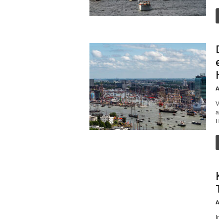
A
V
a
H
A
I