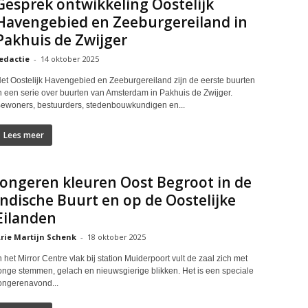
Gesprek ontwikkeling Oostelijk
Havengebied en Zeeburgereiland in
Pakhuis de Zwijger
edactie
-
14 oktober 2025
et Oostelijk Havengebied en Zeeburgereiland zijn de eerste buurten
n een serie over buurten van Amsterdam in Pakhuis de Zwijger.
ewoners, bestuurders, stedenbouwkundigen en...
Lees meer
Jongeren kleuren Oost Begroot in de
Indische Buurt en op de Oostelijke
Eilanden
rie Martijn Schenk
-
18 oktober 2025
n het Mirror Centre vlak bij station Muiderpoort vult de zaal zich met
onge stemmen, gelach en nieuwsgierige blikken. Het is een speciale
ongerenavond...