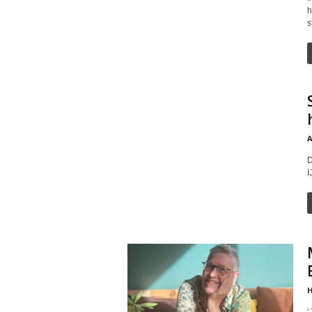
h
s
A
D
I
H