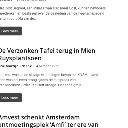
et Oost Begroot, een initiatief van stadsdeel Oost, kunnen bewoners
eedenken én beslissen over de besteding van gemeenschapsgeld
n hun buurt. Nu zijn de...
Lees meer
De Verzonken Tafel terug in Mien
Ruysplantsoen
rie Martijn Schenk
-
4 oktober 2025
onkere wolken en stevige wind hingen boven het KNSM-eiland.
och was het even droog tijdens de toespraak van
tadsdeelbestuurder Jan-Bert Vroege. Onder de grote...
Lees meer
Amvest schenkt Amsterdam
ontmoetingsplek ‘Amfi’ ter ere van