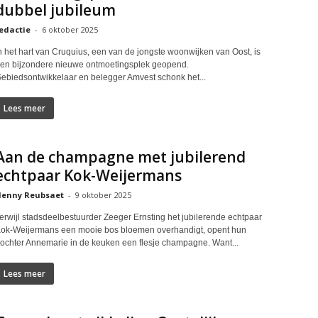
dubbel jubileum
edactie
-
6 oktober 2025
n het hart van Cruquius, een van de jongste woonwijken van Oost, is
en bijzondere nieuwe ontmoetingsplek geopend.
ebiedsontwikkelaar en belegger Amvest schonk het...
Lees meer
Aan de champagne met jubilerend
echtpaar Kok-Weijermans
enny Reubsaet
-
9 oktober 2025
erwijl stadsdeelbestuurder Zeeger Ernsting het jubilerende echtpaar
ok-Weijermans een mooie bos bloemen overhandigt, opent hun
ochter Annemarie in de keuken een flesje champagne. Want...
Lees meer