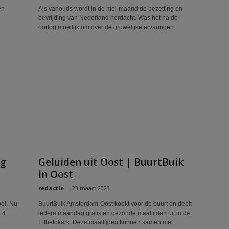
en
Als vanouds wordt in de mei-maand de bezetting en
bevrijding van Nederland herdacht. Was het na de
oorlog moeilijk om over de gruwelijke ervaringen...
ag
Geluiden uit Oost | BuurtBuik
in Oost
redactie
-
23 maart 2023
ol. Nu
BuurtBuik Amsterdam-Oost kookt voor de buurt en deelt
 4
iedere maandag gratis en gezonde maaltijden uit in de
Elthetokerk. Deze maaltijden kunnen samen met