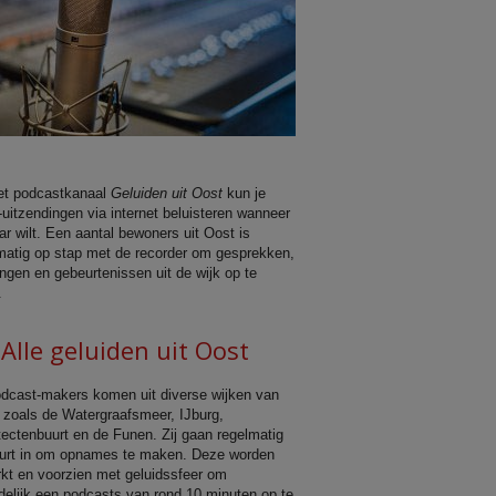
et podcastkanaal
Geluiden uit Oost
kun je
-uitzendingen via internet beluisteren wanneer
ar wilt. Een aantal bewoners uit Oost is
matig op stap met de recorder om gesprekken,
ingen en gebeurtenissen uit de wijk op te
.
←
Alle geluiden uit Oost
dcast-makers komen uit diverse wijken van
 zoals de Watergraafsmeer, IJburg,
tectenbuurt en de Funen. Zij gaan regelmatig
urt in om opnames te maken. Deze worden
kt en voorzien met geluidssfeer om
ndelijk een podcasts van rond 10 minuten op te