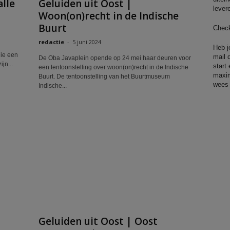
alle
Geluiden uit Oost |
lever
Woon(on)recht in de Indische
Buurt
Che
redactie
-
5 juni 2024
Heb j
die een
mail 
De Oba Javaplein opende op 24 mei haar deuren voor
jn...
start
een tentoonstelling over woon(on)recht in de Indische
maxim
Buurt. De tentoonstelling van het Buurtmuseum
wees e
Indische...
Geluiden uit Oost | Oost