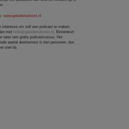
en.
ck
www.geluidenuitoost.nl
e interesse om zelf een podcast te maken,
dan met
hello@geluidenuitoost.nl
. Binnenkort
 er weer een gratis podcastcursus. Het
ale aantal deelnemers is tien personen, dus
r snel bij.