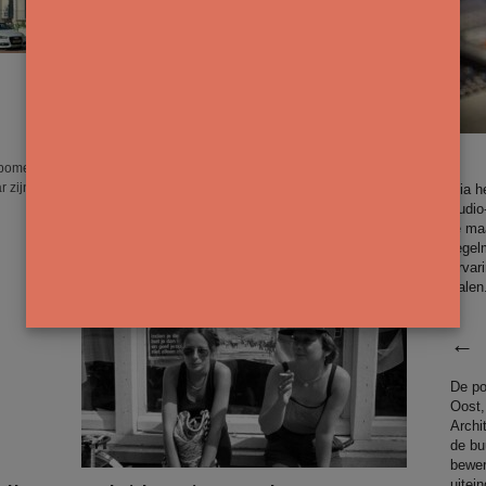
Geluiden uit Oost | Weggooien
of weggeven?
redactie
-
14 februari 2025
.
e bomen
Elke derde woensdag van de maand staat er een
r zijn
kraam op de van Eesterenlaan. Een weggeefmarkt en
Via h
er is ook de Whatsapp-groep 1019deelt. Het...
audio
je ma
regel
ervar
halen
De po
Oost,
Archi
de bu
bewer
uitei