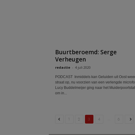
Buurtberoemd: Serge
Verheugen
redactie
-
4 juli 2020
PODCAST Inmiddels kan Geluiden uit Oost wee
straat op, nu voorzien van een verlengde microfo
Lucy Buddelmeijer ging naar het Muiderpoortstat
om in...
...
1
2
3
4
6