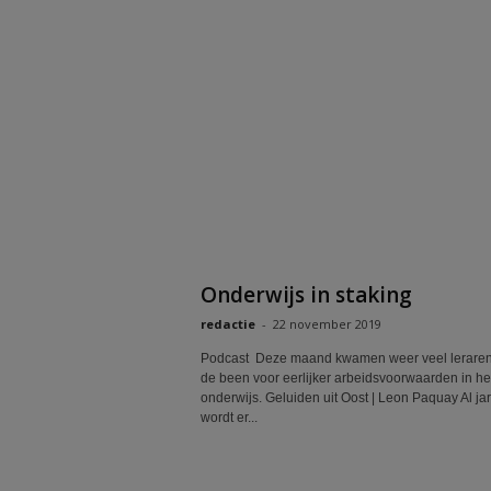
Onderwijs in staking
redactie
-
22 november 2019
Podcast Deze maand kwamen weer veel leraren
de been voor eerlijker arbeidsvoorwaarden in he
onderwijs. Geluiden uit Oost | Leon Paquay Al ja
wordt er...