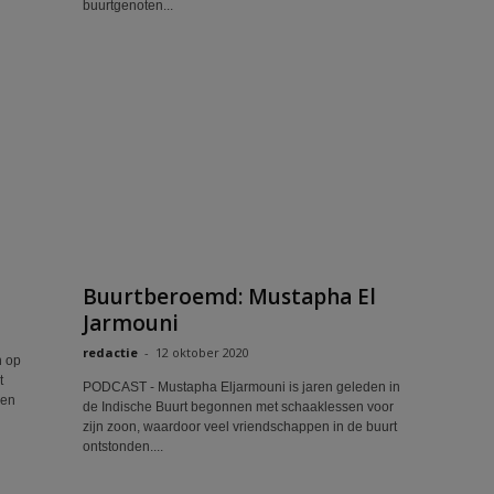
buurtgenoten...
Buurtberoemd: Mustapha El
Jarmouni
redactie
-
12 oktober 2020
 op
t
PODCAST - Mustapha Eljarmouni is jaren geleden in
ren
de Indische Buurt begonnen met schaaklessen voor
zijn zoon, waardoor veel vriendschappen in de buurt
ontstonden....