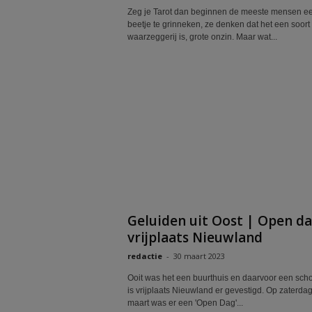
Zeg je Tarot dan beginnen de meeste mensen e
beetje te grinneken, ze denken dat het een soort
waarzeggerij is, grote onzin. Maar wat...
Geluiden uit Oost | Open d
vrijplaats Nieuwland
redactie
-
30 maart 2023
Ooit was het een buurthuis en daarvoor een scho
is vrijplaats Nieuwland er gevestigd. Op zaterdag
maart was er een 'Open Dag'...