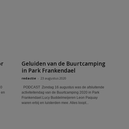
or
Geluiden van de Buurtcamping
in Park Frankendael
redactie
-
23 augustus 2020
10
PODCAST Zondag 16 augustus was de afsluitende
p en
activiteitendag van de Buurtcamping 2020 in Park
Frankendael.Lucy Buddelmeijeren Leon Paquay
waren erbij en luisterden mee. Alles loopt...