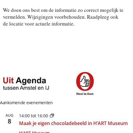
t
e
We doen ons best om de informatie zo correct mogelijk te
e
r
vermelden. Wijzigingen voorbehouden. Raadpleeg ook
e
de locatie voor actuele informatie.
e
n
d
a
t
u
m
.
Aankomende evenementen
AUG
14:00
tot
16:00
8
Maak je eigen chocoladebeeld in H’ART Museum
H'ART Museum