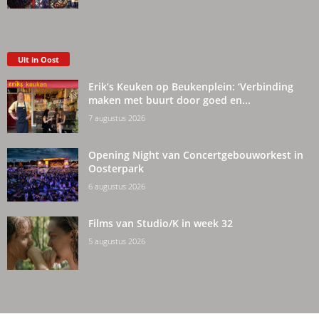
Uit in Oost
Erik’s Keuken op Beukenplein: ‘Verbinding
maken met buurt door goed en...
7 augustus 2026
Opening Night van Concertgebouworkest in
Oosterpark
6 augustus 2026
Films van Studio/K in week 32
5 augustus 2026