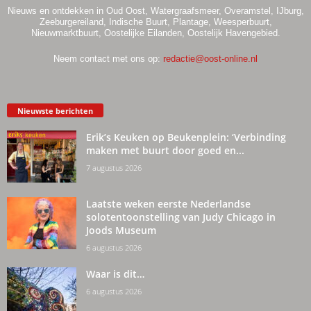
Nieuws en ontdekken in Oud Oost, Watergraafsmeer, Overamstel, IJburg,
Zeeburgereiland, Indische Buurt, Plantage, Weesperbuurt,
Nieuwmarktbuurt, Oostelijke Eilanden, Oostelijk Havengebied.
Neem contact met ons op:
redactie@oost-online.nl
Nieuwste berichten
Erik’s Keuken op Beukenplein: ‘Verbinding
maken met buurt door goed en...
7 augustus 2026
Laatste weken eerste Nederlandse
solotentoonstelling van Judy Chicago in
Joods Museum
6 augustus 2026
Waar is dit…
6 augustus 2026