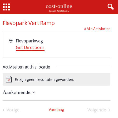
Home
Flevopark Vert Ramp
« Alle Activiteiten
A
Flevoparkweg
d
Get Directions
r
e
Activiteiten at this locatie
s
Er zijn geen resultaten gevonden.
B
e
Aankomende
r
i
S
c
e
h
l
Vorige
Vandaag
Volgende
e
t
Activiteiten
Activiteite
c