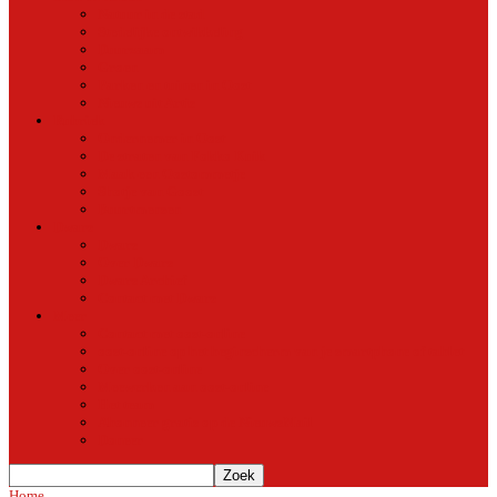
Natuur in de stad
Stedelijke ontwikkeling
Duurzaam
Groen
Parken en tuinen in Oost
Nieuws uit Artis
Rubriek
Ondernemer in Oost
De straten van Fokko Kuik
Maak een Oostommetje
Shotje van Goost
Buurtmensen
Dwars
Dwars
Over Dwars
Dwars Archief
Contact met Dwars
Meer
Contact met oost-online
oost-online op het beginscherm van je smartphone of tablet
Over oost-online
Meewerken aan oost-online
Het team
Abonneer gratis op de NieuwsMail
Doneer
Home