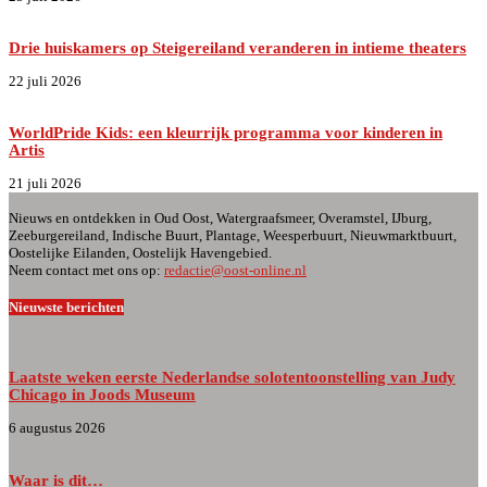
Drie huiskamers op Steigereiland veranderen in intieme theaters
22 juli 2026
WorldPride Kids: een kleurrijk programma voor kinderen in
Artis
21 juli 2026
Nieuws en ontdekken in Oud Oost, Watergraafsmeer, Overamstel, IJburg,
Zeeburgereiland, Indische Buurt, Plantage, Weesperbuurt, Nieuwmarktbuurt,
Oostelijke Eilanden, Oostelijk Havengebied.
Neem contact met ons op:
redactie@oost-online.nl
Nieuwste berichten
Laatste weken eerste Nederlandse solotentoonstelling van Judy
Chicago in Joods Museum
6 augustus 2026
Waar is dit…