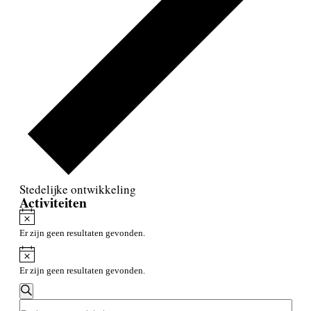
Stedelijke ontwikkeling
Activiteiten
Bericht
Er zijn geen resultaten gevonden.
Bericht
Er zijn geen resultaten gevonden.
Activiteiten
Zoeken
Zoeken
Vul
en