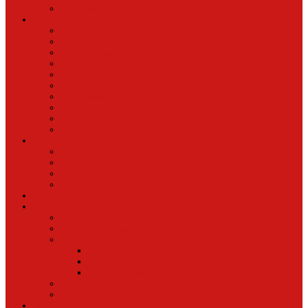
Oud Nieuws
Buurt
Buurtmensen
IJburg
Indische Buurt
Oostelijk Havengebied
Oostelijke Eilanden
Oud Oost
Overamstel
Plantage/Weesperbuurt
Watergraafsmeer
Zeeburgereiland
Vrije tijd
Uit In Oost
Exposities in Oost
Eten&Drinken
Agenda
Sport
Cultuur
Kunst
Exposities in Oost
Lezen en schrijven
Schrijvers spreken
Schrijvers over oost
De boekenkast van
BoekvandeWeek
Creatieven van Oost
Stad en natuur