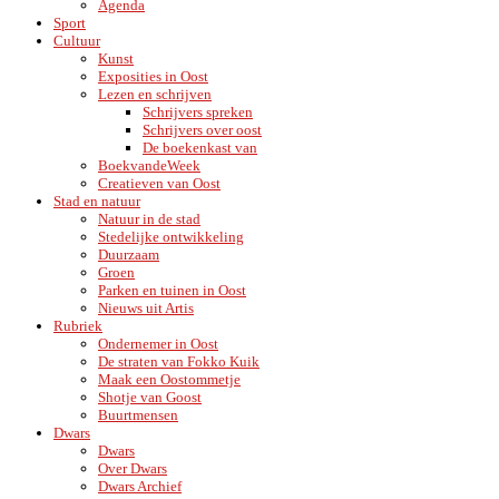
Agenda
Sport
Cultuur
Kunst
Exposities in Oost
Lezen en schrijven
Schrijvers spreken
Schrijvers over oost
De boekenkast van
BoekvandeWeek
Creatieven van Oost
Stad en natuur
Natuur in de stad
Stedelijke ontwikkeling
Duurzaam
Groen
Parken en tuinen in Oost
Nieuws uit Artis
Rubriek
Ondernemer in Oost
De straten van Fokko Kuik
Maak een Oostommetje
Shotje van Goost
Buurtmensen
Dwars
Dwars
Over Dwars
Dwars Archief