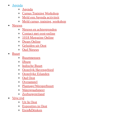
Agenda
Agenda
Cursus Training Workshop
Meld een Agenda activiteit
Meld cursus, training, workshop
Nieuws
Nieuws en achtergronden
Contact met oost-online
1018 Magazine Online
Dwars Online
Geluiden uit Oost
Oud Nieuws
Buurt
Buurtmensen
IJburg
Indische Buurt
Oostelijk Havengebied
Oostelijke Eilanden
Oud Oost
Overamstel
Plantage/Weesperbuurt
Watergraafsmeer
Zeeburgereiland
Vrije tijd
Uit In Oost
Exposities in Oost
Eten&Drinken