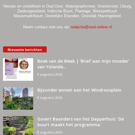
Nieuws en ontdekken in Oud Oost, Watergraafsmeer, Overamstel, IJburg,
Zeeburgereiland, Indische Buurt, Plantage, Weesperbuurt,
Nieuwmarktbuurt, Oostelijke Eilanden, Oostelijk Havengebied.
Neem contact met ons op:
redactie@oost-online.nl
Nieuwste berichten
Boek van de Week | ‘Brief aan mijn moeder’
van Yolanda...
9 augustus 2026
Bijzonder wonen aan het Windroosplein
8 augustus 2026
Govert Baanders van het Dapperhuis: ‘De
buurt maakt het programma.’
8 augustus 2026