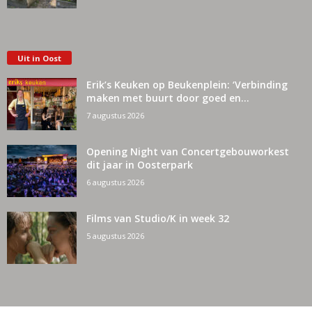
Uit in Oost
Erik’s Keuken op Beukenplein: ‘Verbinding
maken met buurt door goed en...
7 augustus 2026
Opening Night van Concertgebouworkest
dit jaar in Oosterpark
6 augustus 2026
Films van Studio/K in week 32
5 augustus 2026