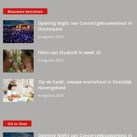
Nieuwste berichten
Opening Night van Concertgebouworkest in
Oosterpark
6 augustus 2026
Films van Studio/K in week 32
5 augustus 2026
‘Op de Kade’, nieuwe voorschool in Oostelijk
Havengebied
4 augustus 2026
Uit in Oost
Opening Night van Concertgebouworkest in