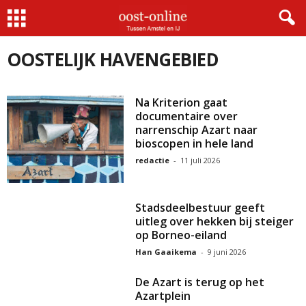
Home
Oostelijk Havengebied
OOSTELIJK HAVENGEBIED
Na Kriterion gaat
documentaire over
narrenschip Azart naar
bioscopen in hele land
redactie
-
11 juli 2026
Stadsdeelbestuur geeft
uitleg over hekken bij steiger
op Borneo-eiland
Han Gaaikema
-
9 juni 2026
De Azart is terug op het
Azartplein