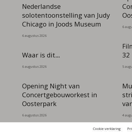
Nederlandse
Co
solotentoonstelling van Judy
Oo
Chicago in Joods Museum
6 augu
6 augustus 2026
Fil
Waar is dit…
32
6 augustus 2026
5 augu
Opening Night van
Mus
Concertgebouworkest in
str
Oosterpark
van
6 augustus 2026
4 augu
Cookie verklaring
Pri