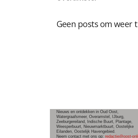
Geen posts om weer t
Nieuws en ontdekken in Oud Oost,
Watergraafsmeer, Overamstel, IJburg,
Zeeburgereiland, Indische Buurt, Plantage,
Weesperbuurt, Nieuwmarktbuurt, Oostelijke
Eilanden, Oostelijk Havengebied.
Neem contact met ons op:
redactie@oost-onli