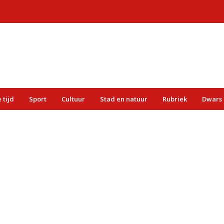
 tijd
Sport
Cultuur
Stad en natuur
Rubriek
Dwars