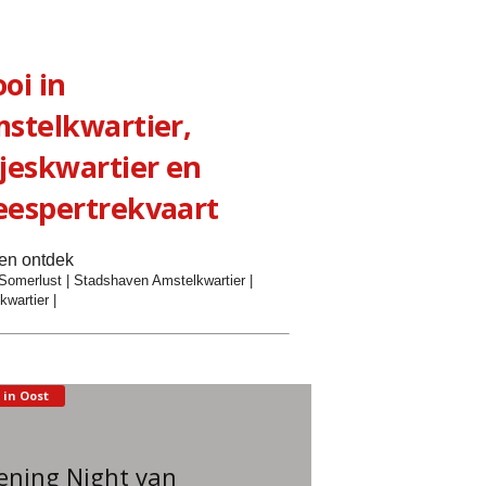
oi in
stelkwartier,
jeskwartier en
espertrekvaart
 en ontdek
Somerlust
|
Stadshaven Amstelkwartier
|
kwartier
|
 in Oost
ening Night van