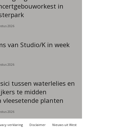
ncertgebouworkest in
sterpark
stus 2026
ms van Studio/K in week
stus 2026
ici tussen waterlelies en
ijkers te midden
 vleesetende planten
stus 2026
vacy verklaring
Disclaimer
Nieuws uit West