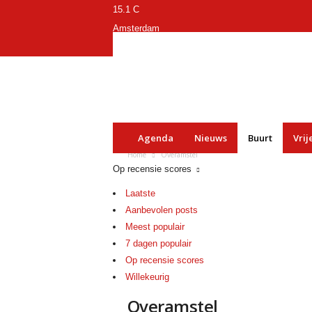
15.1
C
Amsterdam
vrijdag 7 augustus 2026
o
o
s
t
-
o
n
l
Agenda
Nieuws
Buurt
Vrije
i
Home
Overamstel
n
Op recensie scores
e
.
a
Laatste
m
Aanbevolen posts
s
t
Meest populair
e
7 dagen populair
r
d
Op recensie scores
a
Willekeurig
m
Overamstel