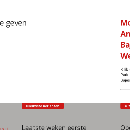
e geven
Mo
Am
Ba
We
Klik
Park 
Bajes
Nieuwste berichten
Uit
Laatste weken eerste
Op
ne.nl