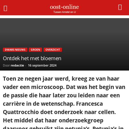
Home
Dwars nieuws
Ontdek het met bloemen
×
Gratis NieuwsMail
DWARS NIEUWS
GROEN
OVERZICHT
VOORNAAM
Ontdek het met bloemen
Door
redactie
-
16 september 2024
E-MAIL
Toen ze negen jaar werd, kreeg ze van haar
vader een microscoop. Dat was het begin van
de passie die haar later zou leiden naar een
Postcode
carrière in de wetenschap. Francesca
Quattrocchio doet onderzoek naar cellen.
Met de inschrijving accepteer ik de
Het middel dat haar onderzoekgroep
privacyverklaring.
daarvoor gebruikt zijn petunia’s. Petunia’s in