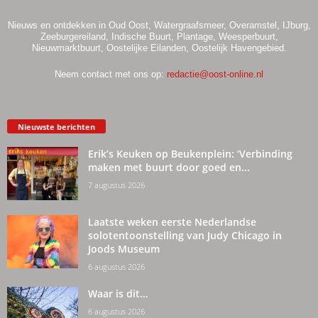
Nieuws en ontdekken in Oud Oost, Watergraafsmeer, Overamstel, IJburg,
Zeeburgereiland, Indische Buurt, Plantage, Weesperbuurt,
Nieuwmarktbuurt, Oostelijke Eilanden, Oostelijk Havengebied.
Neem contact met ons op:
redactie@oost-online.nl
Nieuwste berichten
Erik’s Keuken op Beukenplein: ‘Verbinding
maken met buurt door goed en...
7 augustus 2026
Laatste weken eerste Nederlandse
solotentoonstelling van Judy Chicago in
Joods Museum
6 augustus 2026
Waar is dit…
6 augustus 2026