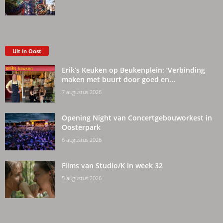
Uit in Oost
Erik’s Keuken op Beukenplein: ‘Verbinding
maken met buurt door goed en...
7 augustus 2026
Opening Night van Concertgebouworkest in
Oosterpark
6 augustus 2026
Films van Studio/K in week 32
5 augustus 2026