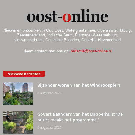
Nieuws en ontdekken in Oud Oost, Watergraafsmeer, Overamstel, IJburg,
Zeeburgereiland, Indische Buurt, Plantage, Weesperbuurt,
Nieuwmarktbuurt, Oostelijke Eilanden, Oostelijk Havengebied.
Neem contact met ons op:
redactie@oost-online.nl
Nieuwste berichten
Bijzonder wonen aan het Windroosplein
8 augustus 2026
Govert Baanders van het Dapperhuis: ‘De
buurt maakt het programma.’
8 augustus 2026