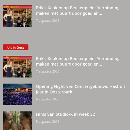
Erik’s Keuken op Beukenplein: ‘Verbinding
maken met buurt door goed en...
7 augustus 2026
Uit in Oost
Erik’s Keuken op Beukenplein: ‘Verbinding
maken met buurt door goed en...
7 augustus 2026
Opening Night van Concertgebouworkest dit
jaar in Oosterpark
6 augustus 2026
Films van Studio/K in week 32
5 augustus 2026