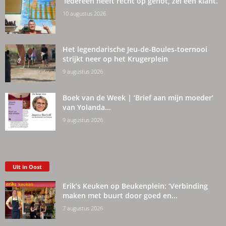
‘Iedereen heeft recht op genot, zei een klant.’
10 augustus 2026
Het legendarische Jeu-de-Boules-toernooi
strijkt neer op het Krugerplein
9 augustus 2026
Boek van de Week | ‘Brief aan mijn moeder’
van Yolanda...
9 augustus 2026
Uit in Oost
Erik’s Keuken op Beukenplein: ‘Verbinding
maken met buurt door goed en...
7 augustus 2026