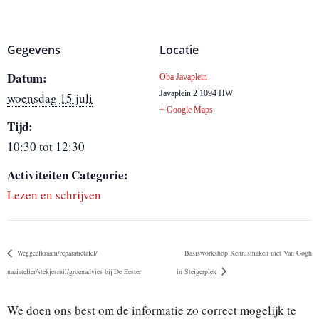
Gegevens
Locatie
Datum:
Oba Javaplein
Javaplein 2
1094 HW
woensdag 15 juli
+ Google Maps
Tijd:
10:30 tot 12:30
Activiteiten Categorie:
Lezen en schrijven
Weggeefkraam/reparatietafel/
Basisworkshop Kennismaken met Van Gogh
naaiatelier/stekjesruil/groenadvies bij De Eester
in Steigerplek
We doen ons best om de informatie zo correct mogelijk te