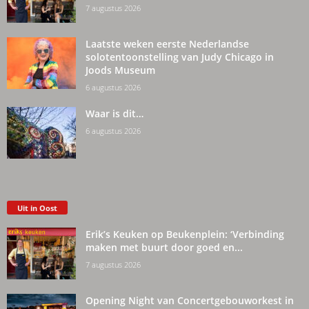
7 augustus 2026
Laatste weken eerste Nederlandse
solotentoonstelling van Judy Chicago in
Joods Museum
6 augustus 2026
Waar is dit…
6 augustus 2026
Uit in Oost
Erik’s Keuken op Beukenplein: ‘Verbinding
maken met buurt door goed en...
7 augustus 2026
Opening Night van Concertgebouworkest in