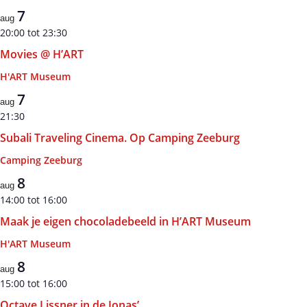
7
aug
20:00
tot
23:30
Movies @ H’ART
H'ART Museum
7
aug
21:30
Subali Traveling Cinema. Op Camping Zeeburg
Camping Zeeburg
8
aug
14:00
tot
16:00
Maak je eigen chocoladebeeld in H’ART Museum
H'ART Museum
8
aug
15:00
tot
16:00
Octave Lissner in de Jonas’