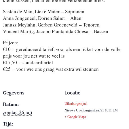
kleffe kussen, met af en toe een verkoelende bries.
Saskia de Man, Lieke Maier – Sopranen
Anna Jongeneel, Dorien Saliet – Alten
Janusz Meylahn, Gerben Groeneveld – Tenoren
Vincent Martig, Jacopo Piantanida Chiesa – Bassen
Prijzen:
€10 – gereduceerd tarief, voor als een ticket voor de volle
prijs voor jou net wat te veel is
€17,50 – standaardtarief
€25 – voor wie ons graag wat extra wil steunen
Gegevens
Locatie
Datum:
Uilenburgersjoel
Nieuwe Uilenburgerstraat 91
1011 LM
zondag 26 juli
+ Google Maps
Tijd: