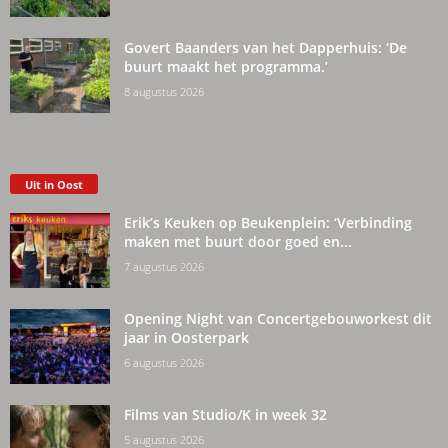
Govert Baanders van het Dapperhuis: ‘De
buurt maakt het programma.’
8 augustus 2026
Uit in Oost
Erik’s Keuken op Beukenplein: ‘Verbinding
maken met buurt door goed en...
7 augustus 2026
Opening Night van Concertgebouworkest dit
jaar in Oosterpark
6 augustus 2026
Films van Studio/K in week 32
5 augustus 2026