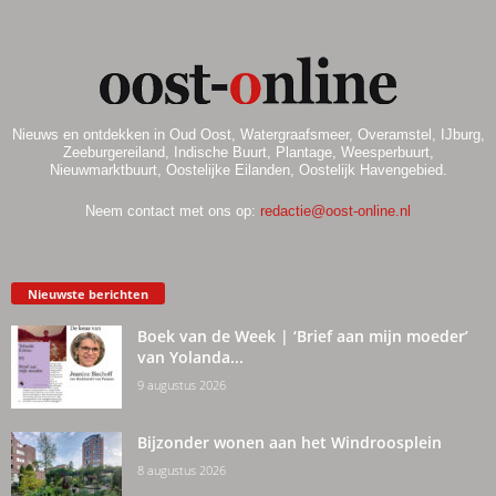
Nieuws en ontdekken in Oud Oost, Watergraafsmeer, Overamstel, IJburg,
Zeeburgereiland, Indische Buurt, Plantage, Weesperbuurt,
Nieuwmarktbuurt, Oostelijke Eilanden, Oostelijk Havengebied.
Neem contact met ons op:
redactie@oost-online.nl
Nieuwste berichten
Boek van de Week | ‘Brief aan mijn moeder’
van Yolanda...
9 augustus 2026
Bijzonder wonen aan het Windroosplein
8 augustus 2026