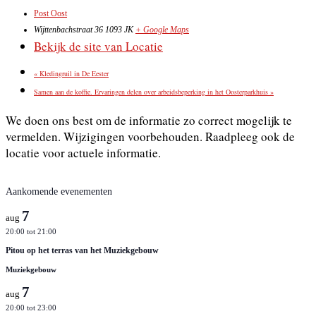
Post Oost
Wijttenbachstraat 36
1093 JK
+ Google Maps
Bekijk de site van Locatie
«
Kledingruil in De Eester
Samen aan de koffie. Ervaringen delen over arbeidsbeperking in het Oosterparkhuis
»
We doen ons best om de informatie zo correct mogelijk te
vermelden. Wijzigingen voorbehouden. Raadpleeg ook de
locatie voor actuele informatie.
Aankomende evenementen
7
aug
20:00
tot
21:00
Pitou op het terras van het Muziekgebouw
Muziekgebouw
7
aug
20:00
tot
23:00