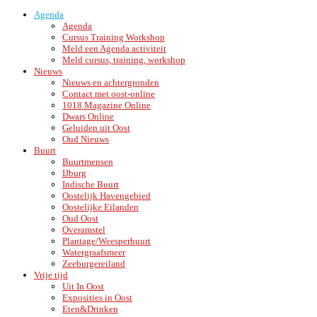
Agenda
Agenda
Cursus Training Workshop
Meld een Agenda activiteit
Meld cursus, training, workshop
Nieuws
Nieuws en achtergronden
Contact met oost-online
1018 Magazine Online
Dwars Online
Geluiden uit Oost
Oud Nieuws
Buurt
Buurtmensen
IJburg
Indische Buurt
Oostelijk Havengebied
Oostelijke Eilanden
Oud Oost
Overamstel
Plantage/Weesperbuurt
Watergraafsmeer
Zeeburgereiland
Vrije tijd
Uit In Oost
Exposities in Oost
Eten&Drinken