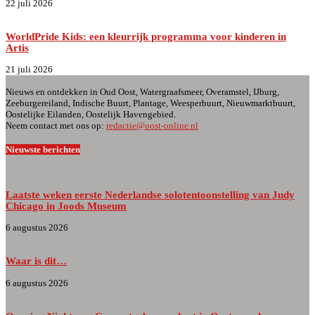
22 juli 2026
WorldPride Kids: een kleurrijk programma voor kinderen in
Artis
21 juli 2026
Nieuws en ontdekken in Oud Oost, Watergraafsmeer, Overamstel, IJburg,
Zeeburgereiland, Indische Buurt, Plantage, Weesperbuurt, Nieuwmarktbuurt,
Oostelijke Eilanden, Oostelijk Havengebied.
Neem contact met ons op:
redactie@oost-online.nl
Nieuwste berichten
Laatste weken eerste Nederlandse solotentoonstelling van Judy
Chicago in Joods Museum
6 augustus 2026
Waar is dit…
6 augustus 2026