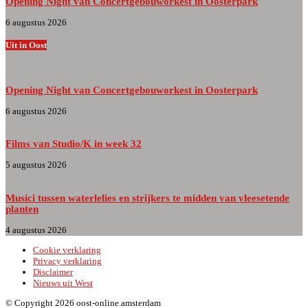
Opening Night van Concertgebouworkest in Oosterpark
6 augustus 2026
Uit in Oost
Opening Night van Concertgebouworkest in Oosterpark
6 augustus 2026
Films van Studio/K in week 32
5 augustus 2026
Musici tussen waterlelies en strijkers te midden van vleesetende
planten
4 augustus 2026
Cookie verklaring
Privacy verklaring
Disclaimer
Nieuws uit West
© Copyright 2026 oost-online.amsterdam