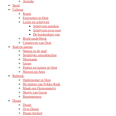
Agenda
Sport
Cultuur
Kunst
Exposities in Oost
Lezen en schrijven
Schrijvers spreken
Schrijvers over oost
De boekenkast van
BoekvandeWeek
Creatieven van Oost
Stad en natuur
Natuur in de stad
Stedelijke ontwikkeling
Duurzaam
Groen
Parken en tuinen in Oost
Nieuws uit Artis
Rubriek
Ondernemer in Oost
De straten van Fokko Kuik
Maak een Oostommetje
Shotje van Goost
Buurtmensen
Dwars
Dwars
Over Dwars
Dwars Archief