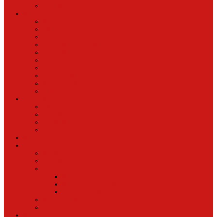
Oud Nieuws
Buurt
Buurtmensen
IJburg
Indische Buurt
Oostelijk Havengebied
Oostelijke Eilanden
Oud Oost
Overamstel
Plantage/Weesperbuurt
Watergraafsmeer
Zeeburgereiland
Vrije tijd
Uit In Oost
Exposities in Oost
Eten&Drinken
Agenda
Sport
Cultuur
Kunst
Exposities in Oost
Lezen en schrijven
Schrijvers spreken
Schrijvers over oost
De boekenkast van
BoekvandeWeek
Creatieven van Oost
Stad en natuur