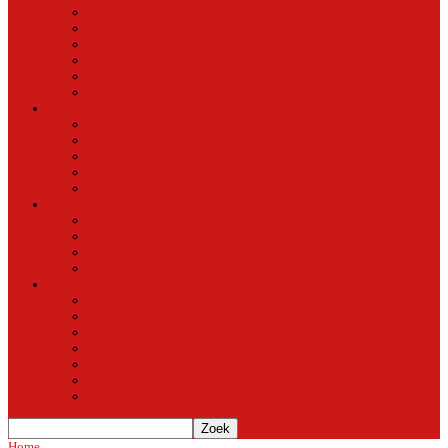
Natuur in de stad
Stedelijke ontwikkeling
Duurzaam
Groen
Parken en tuinen in Oost
Nieuws uit Artis
Rubriek
Ondernemer in Oost
De straten van Fokko Kuik
Maak een Oostommetje
Shotje van Goost
Buurtmensen
Dwars
Dwars
Over Dwars
Dwars Archief
Contact met Dwars
Meer
Contact met oost-online
oost-online op het beginscherm van je smartphone of tablet
Over oost-online
Meewerken aan oost-online
Het team
Abonneer gratis op de NieuwsMail
Doneer
Home