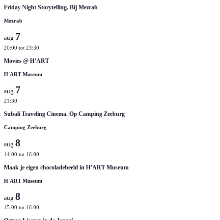
Friday Night Storytelling. Bij Mezrab
Mezrab
7
aug
20:00
tot
23:30
Movies @ H’ART
H'ART Museum
7
aug
21:30
Subali Traveling Cinema. Op Camping Zeeburg
Camping Zeeburg
8
aug
14:00
tot
16:00
Maak je eigen chocoladebeeld in H’ART Museum
H'ART Museum
8
aug
15:00
tot
16:00