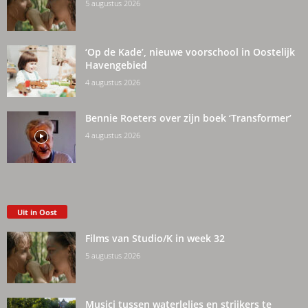
5 augustus 2026
‘Op de Kade’, nieuwe voorschool in Oostelijk
Havengebied
4 augustus 2026
Bennie Roeters over zijn boek ‘Transformer’
4 augustus 2026
Uit in Oost
Films van Studio/K in week 32
5 augustus 2026
Musici tussen waterlelies en strijkers te