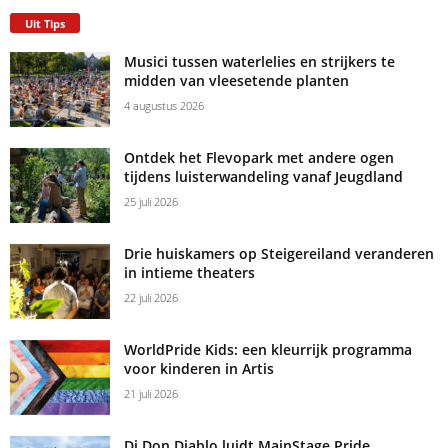
Uit Tips
Musici tussen waterlelies en strijkers te
midden van vleesetende planten
4 augustus 2026
Ontdek het Flevopark met andere ogen
tijdens luisterwandeling vanaf Jeugdland
25 juli 2026
Drie huiskamers op Steigereiland veranderen
in intieme theaters
22 juli 2026
WorldPride Kids: een kleurrijk programma
voor kinderen in Artis
21 juli 2026
Dj Don Diablo luidt MainStage Pride