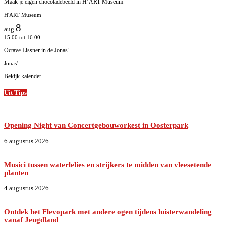
Maak je eigen chocoladebeeld in H’ART Museum
H'ART Museum
8
aug
15:00
tot
16:00
Octave Lissner in de Jonas’
Jonas'
Bekijk kalender
Uit Tips
Opening Night van Concertgebouworkest in Oosterpark
6 augustus 2026
Musici tussen waterlelies en strijkers te midden van vleesetende
planten
4 augustus 2026
Ontdek het Flevopark met andere ogen tijdens luisterwandeling
vanaf Jeugdland