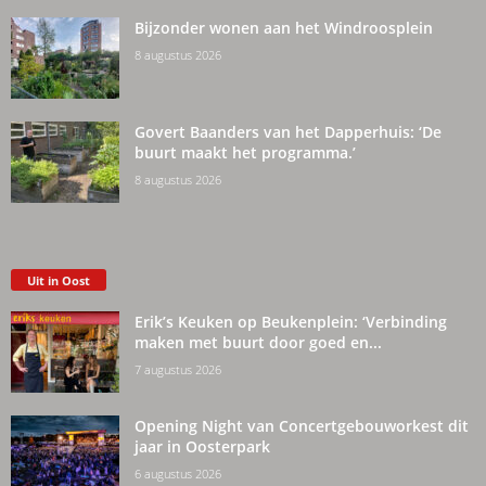
Bijzonder wonen aan het Windroosplein
8 augustus 2026
Govert Baanders van het Dapperhuis: ‘De
buurt maakt het programma.’
8 augustus 2026
Uit in Oost
Erik’s Keuken op Beukenplein: ‘Verbinding
maken met buurt door goed en...
7 augustus 2026
Opening Night van Concertgebouworkest dit
jaar in Oosterpark
6 augustus 2026