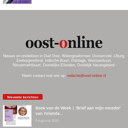
Nieuws en ontdekken in Oud Oost, Watergraafsmeer, Overamstel, IJburg,
Zeeburgereiland, Indische Buurt, Plantage, Weesperbuurt,
Nieuwmarktbuurt, Oostelijke Eilanden, Oostelijk Havengebied.
Neem contact met ons op:
redactie@oost-online.nl
Nieuwste berichten
Boek van de Week | ‘Brief aan mijn moeder’
van Yolanda...
9 augustus 2026