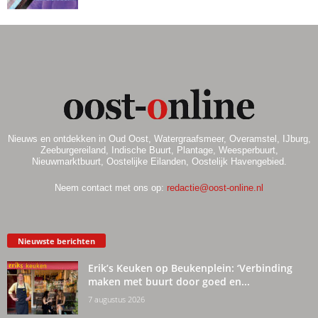
Nieuws en ontdekken in Oud Oost, Watergraafsmeer, Overamstel, IJburg,
Zeeburgereiland, Indische Buurt, Plantage, Weesperbuurt,
Nieuwmarktbuurt, Oostelijke Eilanden, Oostelijk Havengebied.
Neem contact met ons op:
redactie@oost-online.nl
Nieuwste berichten
Erik’s Keuken op Beukenplein: ‘Verbinding
maken met buurt door goed en...
7 augustus 2026