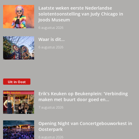
Laatste weken eerste Nederlandse
solotentoonstelling van Judy Chicago in
Joods Museum
6 augustus 2026
Waar is dit…
6 augustus 2026
Uit in Oost
Erik’s Keuken op Beukenplein: ‘Verbinding
maken met buurt door goed en...
7 augustus 2026
Opening Night van Concertgebouworkest in
Oosterpark
6 augustus 2026