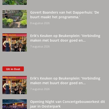
Govert Baanders van het Dapperhuis: ‘De
buurt maakt het programma.’
8 augustus 2026
Erik’s Keuken op Beukenplein: ‘Verbinding
maken met buurt door goed en...
7 augustus 2026
Uit in Oost
Erik’s Keuken op Beukenplein: ‘Verbinding
maken met buurt door goed en...
7 augustus 2026
Opening Night van Concertgebouworkest dit
jaar in Oosterpark