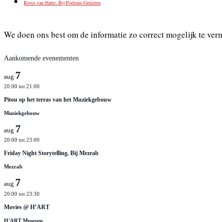
Resto van Harte. Bij Podium Genieten
We doen ons best om de informatie zo correct mogelijk te ver
Aankomende evenementen
7
aug
20:00
tot
21:00
Pitou op het terras van het Muziekgebouw
Muziekgebouw
7
aug
20:00
tot
23:00
Friday Night Storytelling. Bij Mezrab
Mezrab
7
aug
20:00
tot
23:30
Movies @ H’ART
H'ART Museum