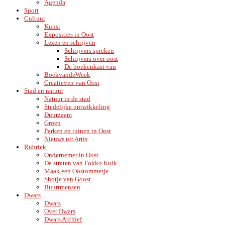
Agenda
Sport
Cultuur
Kunst
Exposities in Oost
Lezen en schrijven
Schrijvers spreken
Schrijvers over oost
De boekenkast van
BoekvandeWeek
Creatieven van Oost
Stad en natuur
Natuur in de stad
Stedelijke ontwikkeling
Duurzaam
Groen
Parken en tuinen in Oost
Nieuws uit Artis
Rubriek
Ondernemer in Oost
De straten van Fokko Kuik
Maak een Oostommetje
Shotje van Goost
Buurtmensen
Dwars
Dwars
Over Dwars
Dwars Archief