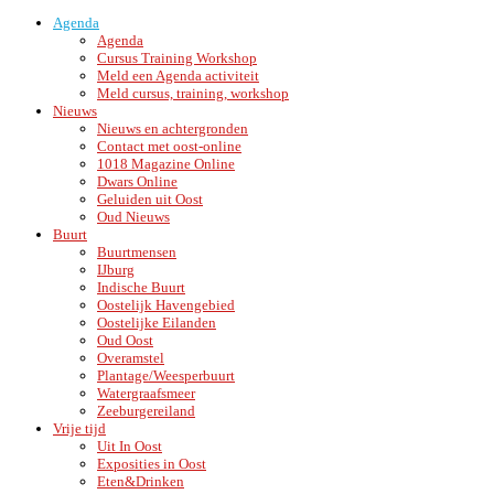
Agenda
Agenda
Cursus Training Workshop
Meld een Agenda activiteit
Meld cursus, training, workshop
Nieuws
Nieuws en achtergronden
Contact met oost-online
1018 Magazine Online
Dwars Online
Geluiden uit Oost
Oud Nieuws
Buurt
Buurtmensen
IJburg
Indische Buurt
Oostelijk Havengebied
Oostelijke Eilanden
Oud Oost
Overamstel
Plantage/Weesperbuurt
Watergraafsmeer
Zeeburgereiland
Vrije tijd
Uit In Oost
Exposities in Oost
Eten&Drinken