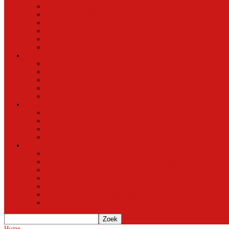
Natuur in de stad
Stedelijke ontwikkeling
Duurzaam
Groen
Parken en tuinen in Oost
Nieuws uit Artis
Rubriek
Ondernemer in Oost
De straten van Fokko Kuik
Maak een Oostommetje
Shotje van Goost
Buurtmensen
Dwars
Dwars
Over Dwars
Dwars Archief
Contact met Dwars
Meer
Contact met oost-online
oost-online op het beginscherm van je smartphone of tablet
Over oost-online
Meewerken aan oost-online
Het team
Abonneer gratis op de NieuwsMail
Doneer
Home