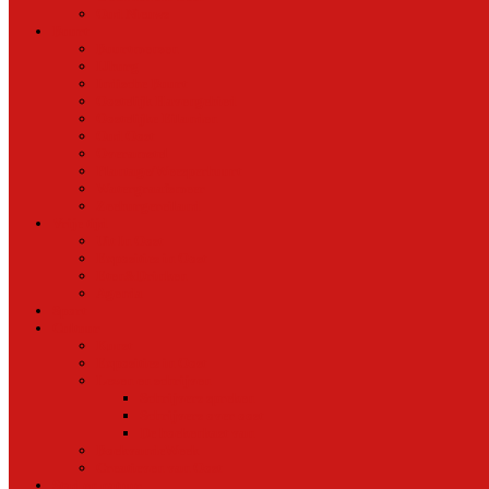
Oud Nieuws
Buurt
Buurtmensen
IJburg
Indische Buurt
Oostelijk Havengebied
Oostelijke Eilanden
Oud Oost
Overamstel
Plantage/Weesperbuurt
Watergraafsmeer
Zeeburgereiland
Vrije tijd
Uit In Oost
Exposities in Oost
Eten&Drinken
Agenda
Sport
Cultuur
Kunst
Exposities in Oost
Lezen en schrijven
Schrijvers spreken
Schrijvers over oost
De boekenkast van
BoekvandeWeek
Creatieven van Oost
Stad en natuur