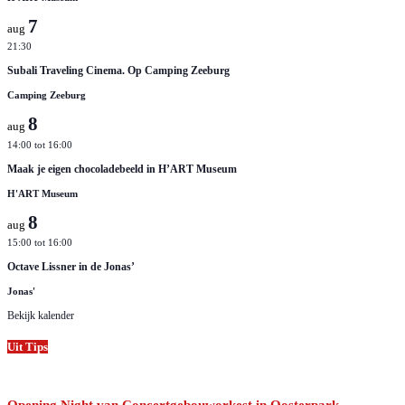
7
aug
21:30
Subali Traveling Cinema. Op Camping Zeeburg
Camping Zeeburg
8
aug
14:00
tot
16:00
Maak je eigen chocoladebeeld in H’ART Museum
H'ART Museum
8
aug
15:00
tot
16:00
Octave Lissner in de Jonas’
Jonas'
Bekijk kalender
Uit Tips
Opening Night van Concertgebouworkest in Oosterpark