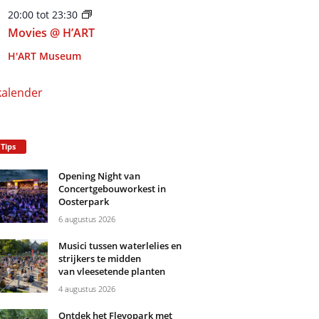
20:00
tot
23:30
Movies @ H’ART
H'ART Museum
kalender
 Tips
Opening Night van
Concertgebouworkest in
Oosterpark
6 augustus 2026
Musici tussen waterlelies en
strijkers te midden
van vleesetende planten
4 augustus 2026
Ontdek het Flevopark met