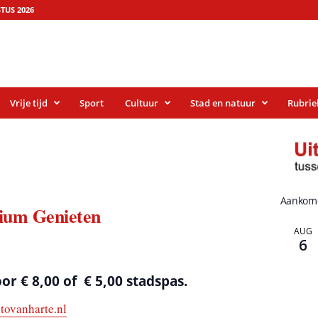
TUS 2026
Vrije tijd
Sport
Cultuur
Stad en natuur
Rubrie
Aankom
dium Genieten
AUG
6
or € 8,00 of € 5,00 stadspas.
stovanharte.nl