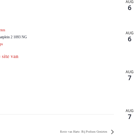
AUG
6
eten
AUG
6
atplein 2
1093 NG
ps
 site van
AUG
7
AUG
7
Resto van Harte. Bij Podium Genieten