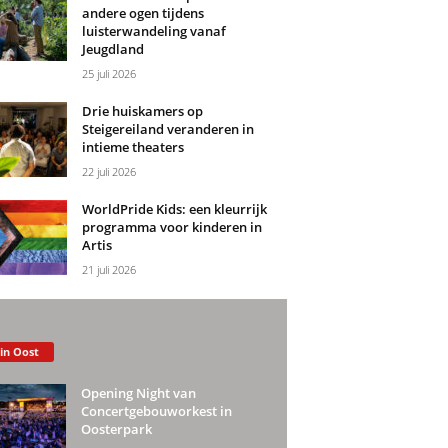
andere ogen tijdens
luisterwandeling vanaf
Jeugdland
25 juli 2026
Drie huiskamers op
Steigereiland veranderen in
intieme theaters
22 juli 2026
WorldPride Kids: een kleurrijk
programma voor kinderen in
Artis
21 juli 2026
 in Oost
Opening Night van
Concertgebouworkest in
Oosterpark