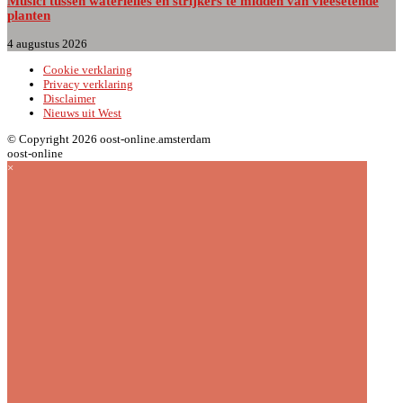
Musici tussen waterlelies en strijkers te midden van vleesetende
planten
4 augustus 2026
Cookie verklaring
Privacy verklaring
Disclaimer
Nieuws uit West
© Copyright 2026 oost-online.amsterdam
oost-online
×