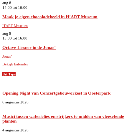
aug
8
14:00
tot
16:00
Maak je eigen chocoladebeeld in H’ART Museum
H'ART Museum
aug
8
15:00
tot
16:00
Octave Lissner in de Jonas’
Jonas'
Bekijk kalender
Uit Tips
Opening Night van Concertgebouworkest in Oosterpark
6 augustus 2026
Musici tussen waterlelies en strijkers te midden van vleesetende
planten
4 augustus 2026