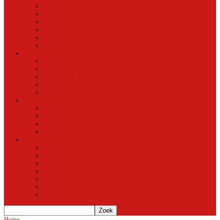
Natuur in de stad
Stedelijke ontwikkeling
Duurzaam
Groen
Parken en tuinen in Oost
Nieuws uit Artis
Rubriek
Ondernemer in Oost
De straten van Fokko Kuik
Maak een Oostommetje
Shotje van Goost
Buurtmensen
Dwars
Dwars
Over Dwars
Dwars Archief
Contact met Dwars
Meer
Contact met oost-online
oost-online op het beginscherm van je smartphone of tablet
Over oost-online
Meewerken aan oost-online
Het team
Abonneer gratis op de NieuwsMail
Doneer
Home