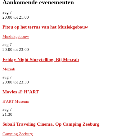
Aankomende evenementen
aug
7
20:00
tot
21:00
Pitou op het terras van het Muziekgebouw
Muziekgebouw
aug
7
20:00
tot
23:00
Friday Night Storytelling. Bij Mezrab
Mezrab
aug
7
20:00
tot
23:30
Movies @ H’ART
H'ART Museum
aug
7
21:30
Subali Traveling Cinema. Op Camping Zeeburg
Camping Zeeburg