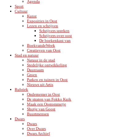
Agenda
Sport
Cultuur
Kunst
Exposities in Oost
Lezen en schrijven
Schrijvers spreken
Schrijvers over oost
De boekenkast van
BoekvandeWeek
Creatieven van Oost
Stad en natuur
Natuur in de stad
Stedelijke ontwikkeling
Duurzaam
Groen
Parken en tuinen in Oost
Nieuws uit Artis
Rubriek
Ondernemer in Oost
De straten van Fokko Kuik
Maak een Oostommetje
Shotje van Goost
Buurtmensen
Dwars
Dwars
Over Dwars
Dwars Archief