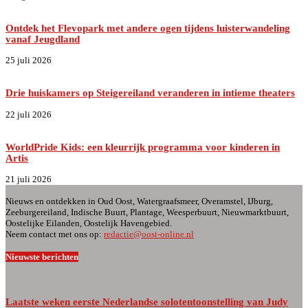
Ontdek het Flevopark met andere ogen tijdens luisterwandeling
vanaf Jeugdland
25 juli 2026
Drie huiskamers op Steigereiland veranderen in intieme theaters
22 juli 2026
WorldPride Kids: een kleurrijk programma voor kinderen in
Artis
21 juli 2026
Nieuws en ontdekken in Oud Oost, Watergraafsmeer, Overamstel, IJburg,
Zeeburgereiland, Indische Buurt, Plantage, Weesperbuurt, Nieuwmarktbuurt,
Oostelijke Eilanden, Oostelijk Havengebied.
Neem contact met ons op:
redactie@oost-online.nl
Nieuwste berichten
Laatste weken eerste Nederlandse solotentoonstelling van Judy