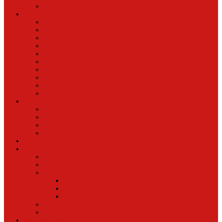
Oud Nieuws
Buurt
Buurtmensen
IJburg
Indische Buurt
Oostelijk Havengebied
Oostelijke Eilanden
Oud Oost
Overamstel
Plantage/Weesperbuurt
Watergraafsmeer
Zeeburgereiland
Vrije tijd
Uit In Oost
Exposities in Oost
Eten&Drinken
Agenda
Sport
Cultuur
Kunst
Exposities in Oost
Lezen en schrijven
Schrijvers spreken
Schrijvers over oost
De boekenkast van
BoekvandeWeek
Creatieven van Oost
Stad en natuur