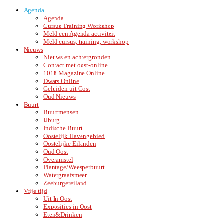
Agenda
Agenda
Cursus Training Workshop
Meld een Agenda activiteit
Meld cursus, training, workshop
Nieuws
Nieuws en achtergronden
Contact met oost-online
1018 Magazine Online
Dwars Online
Geluiden uit Oost
Oud Nieuws
Buurt
Buurtmensen
IJburg
Indische Buurt
Oostelijk Havengebied
Oostelijke Eilanden
Oud Oost
Overamstel
Plantage/Weesperbuurt
Watergraafsmeer
Zeeburgereiland
Vrije tijd
Uit In Oost
Exposities in Oost
Eten&Drinken