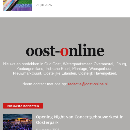
21 juli 2026
Nieuws en ontdekken in Oud Oost, Watergraafsmeer, Overamstel, IJburg,
Zeeburgereiland, Indische Buurt, Plantage, Weesperbuurt,
Nieuwmarktbuurt, Oostelijke Eilanden, Oostelijk Havengebied.
Neem contact met ons op:
redactie@oost-online.nl
Nieuwste berichten
Opening Night van Concertgebouworkest in
Oosterpark
6 augustus 2026