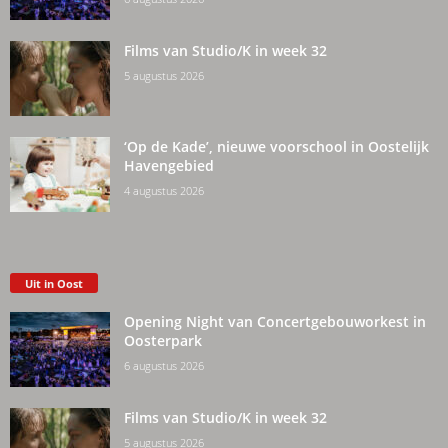
Films van Studio/K in week 32
5 augustus 2026
‘Op de Kade’, nieuwe voorschool in Oostelijk
Havengebied
4 augustus 2026
Uit in Oost
Opening Night van Concertgebouworkest in
Oosterpark
6 augustus 2026
Films van Studio/K in week 32
5 augustus 2026