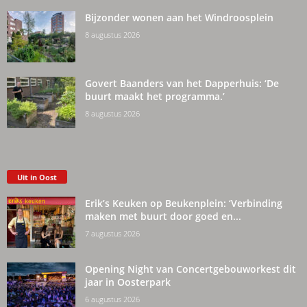
Bijzonder wonen aan het Windroosplein
8 augustus 2026
Govert Baanders van het Dapperhuis: ‘De
buurt maakt het programma.’
8 augustus 2026
Uit in Oost
Erik’s Keuken op Beukenplein: ‘Verbinding
maken met buurt door goed en...
7 augustus 2026
Opening Night van Concertgebouworkest dit
jaar in Oosterpark
6 augustus 2026