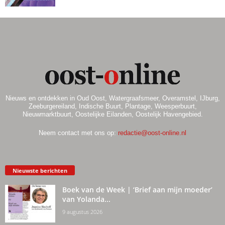
Nieuws en ontdekken in Oud Oost, Watergraafsmeer, Overamstel, IJburg,
Zeeburgereiland, Indische Buurt, Plantage, Weesperbuurt,
Nieuwmarktbuurt, Oostelijke Eilanden, Oostelijk Havengebied.
Neem contact met ons op:
redactie@oost-online.nl
Nieuwste berichten
Boek van de Week | ‘Brief aan mijn moeder’
van Yolanda...
9 augustus 2026