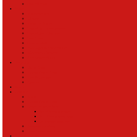
Oud Nieuws
Buurt
Buurtmensen
IJburg
Indische Buurt
Oostelijk Havengebied
Oostelijke Eilanden
Oud Oost
Overamstel
Plantage/Weesperbuurt
Watergraafsmeer
Zeeburgereiland
Vrije tijd
Uit In Oost
Exposities in Oost
Eten&Drinken
Agenda
Sport
Cultuur
Kunst
Exposities in Oost
Lezen en schrijven
Schrijvers spreken
Schrijvers over oost
De boekenkast van
BoekvandeWeek
Creatieven van Oost
Stad en natuur