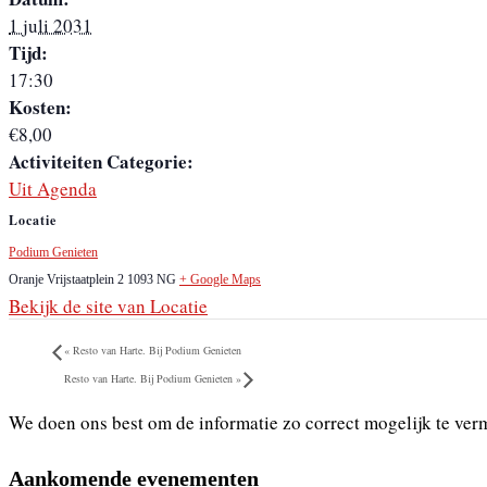
1 juli 2031
Tijd:
17:30
Kosten:
€8,00
Activiteiten Categorie:
Uit Agenda
Locatie
Podium Genieten
Oranje Vrijstaatplein 2
1093 NG
+ Google Maps
Bekijk de site van Locatie
«
Resto van Harte. Bij Podium Genieten
Resto van Harte. Bij Podium Genieten
»
We doen ons best om de informatie zo correct mogelijk te ver
Aankomende evenementen