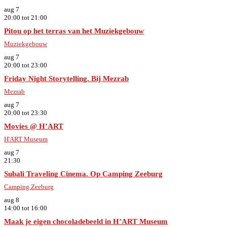
aug
7
20:00
tot
21:00
Pitou op het terras van het Muziekgebouw
Muziekgebouw
aug
7
20:00
tot
23:00
Friday Night Storytelling. Bij Mezrab
Mezrab
aug
7
20:00
tot
23:30
Movies @ H’ART
H'ART Museum
aug
7
21:30
Subali Traveling Cinema. Op Camping Zeeburg
Camping Zeeburg
aug
8
14:00
tot
16:00
Maak je eigen chocoladebeeld in H’ART Museum