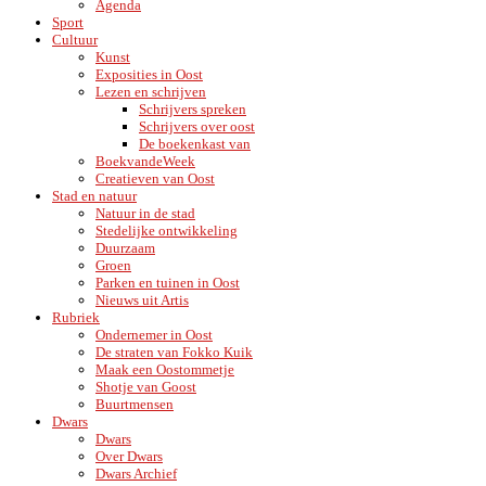
Agenda
Sport
Cultuur
Kunst
Exposities in Oost
Lezen en schrijven
Schrijvers spreken
Schrijvers over oost
De boekenkast van
BoekvandeWeek
Creatieven van Oost
Stad en natuur
Natuur in de stad
Stedelijke ontwikkeling
Duurzaam
Groen
Parken en tuinen in Oost
Nieuws uit Artis
Rubriek
Ondernemer in Oost
De straten van Fokko Kuik
Maak een Oostommetje
Shotje van Goost
Buurtmensen
Dwars
Dwars
Over Dwars
Dwars Archief