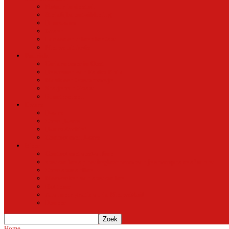
Natuur in de stad
Stedelijke ontwikkeling
Duurzaam
Groen
Parken en tuinen in Oost
Nieuws uit Artis
Rubriek
Ondernemer in Oost
De straten van Fokko Kuik
Maak een Oostommetje
Shotje van Goost
Buurtmensen
Dwars
Dwars
Over Dwars
Dwars Archief
Contact met Dwars
Meer
Contact met oost-online
oost-online op het beginscherm van je smartphone of tablet
Over oost-online
Meewerken aan oost-online
Het team
Abonneer gratis op de NieuwsMail
Doneer
Home