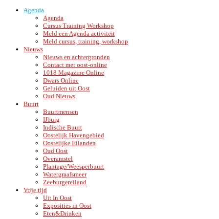
Agenda
Agenda
Cursus Training Workshop
Meld een Agenda activiteit
Meld cursus, training, workshop
Nieuws
Nieuws en achtergronden
Contact met oost-online
1018 Magazine Online
Dwars Online
Geluiden uit Oost
Oud Nieuws
Buurt
Buurtmensen
IJburg
Indische Buurt
Oostelijk Havengebied
Oostelijke Eilanden
Oud Oost
Overamstel
Plantage/Weesperbuurt
Watergraafsmeer
Zeeburgereiland
Vrije tijd
Uit In Oost
Exposities in Oost
Eten&Drinken