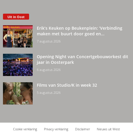
Uit in Oost
Erik’s Keuken op Beukenplein: ‘Verbinding
maken met buurt door goed en...
7 augustus 2026
Opening Night van Concertgebouworkest dit
jaar in Oosterpark
6 augustus 2026
Films van Studio/K in week 32
5 augustus 2026
Cookie verklaring
Privacy verklaring
Disclaimer
Nieuws uit West