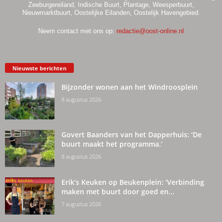
Zeeburgereiland, Indische Buurt, Plantage, Weesperbuurt,
Nieuwmarktbuurt, Oostelijke Eilanden, Oostelijk Havengebied.
Neem contact met ons op:
redactie@oost-online.nl
Nieuwste berichten
Bijzonder wonen aan het Windroosplein
8 augustus 2026
Govert Baanders van het Dapperhuis: ‘De
buurt maakt het programma.’
8 augustus 2026
Erik’s Keuken op Beukenplein: ‘Verbinding
maken met buurt door goed en...
7 augustus 2026