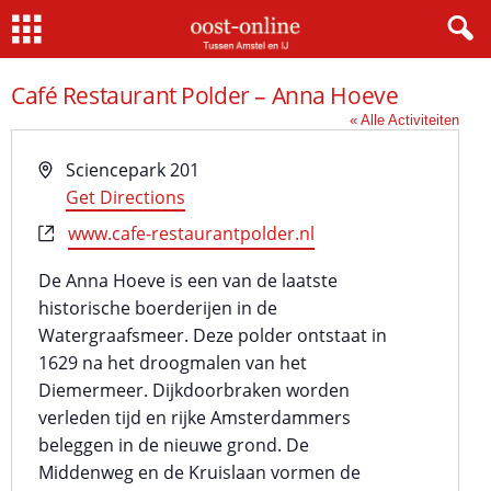
Home
Café Restaurant Polder – Anna Hoeve
« Alle Activiteiten
A
Sciencepark 201
d
Get Directions
r
W
www.cafe-restaurantpolder.nl
e
e
s
De Anna Hoeve is een van de laatste
b
historische boerderijen in de
s
Watergraafsmeer. Deze polder ontstaat in
i
1629 na het droogmalen van het
t
Diemermeer. Dijkdoorbraken worden
e
verleden tijd en rijke Amsterdammers
beleggen in de nieuwe grond. De
Middenweg en de Kruislaan vormen de