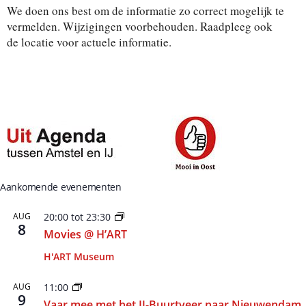
e
We doen ons best om de informatie zo correct mogelijk te
e
r
vermelden. Wijzigingen voorbehouden. Raadpleeg ook
e
de locatie voor actuele informatie.
e
n
d
a
t
u
m
.
Aankomende evenementen
AUG
20:00
tot
23:30
8
Movies @ H’ART
H'ART Museum
AUG
11:00
9
Vaar mee met het IJ-Buurtveer naar Nieuwendam