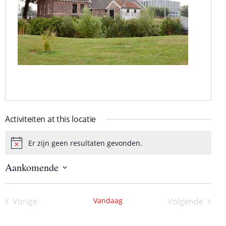
Activiteiten at this locatie
Er zijn geen resultaten gevonden.
B
e
Aankomende
r
i
S
c
e
h
l
Vorige
Vandaag
Volgende
e
t
Activiteiten
Activiteite
c
t