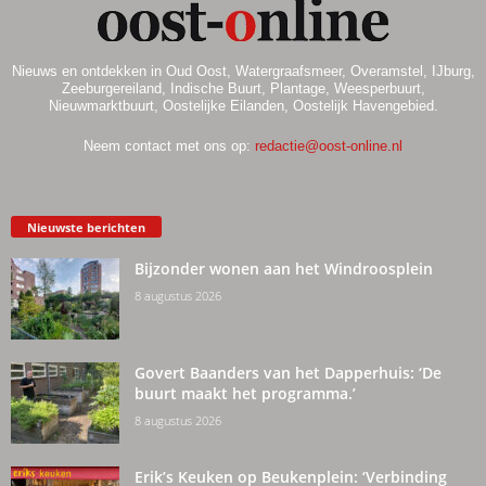
Nieuws en ontdekken in Oud Oost, Watergraafsmeer, Overamstel, IJburg,
Zeeburgereiland, Indische Buurt, Plantage, Weesperbuurt,
Nieuwmarktbuurt, Oostelijke Eilanden, Oostelijk Havengebied.
Neem contact met ons op:
redactie@oost-online.nl
Nieuwste berichten
Bijzonder wonen aan het Windroosplein
8 augustus 2026
Govert Baanders van het Dapperhuis: ‘De
buurt maakt het programma.’
8 augustus 2026
Erik’s Keuken op Beukenplein: ‘Verbinding