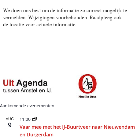
t
e
We doen ons best om de informatie zo correct mogelijk te
e
r
vermelden. Wijzigingen voorbehouden. Raadpleeg ook
e
de locatie voor actuele informatie.
e
n
d
a
t
u
m
.
Aankomende evenementen
AUG
11:00
9
Vaar mee met het IJ-Buurtveer naar Nieuwendam
en Durgerdam