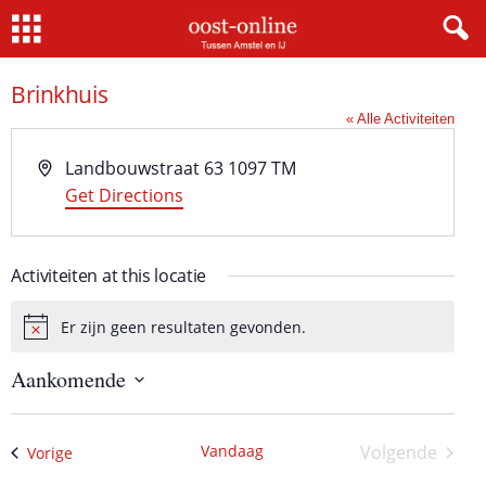
Home
Brinkhuis
« Alle Activiteiten
A
Landbouwstraat 63
1097 TM
d
Get Directions
r
e
Activiteiten at this locatie
s
Er zijn geen resultaten gevonden.
B
e
Aankomende
r
i
S
c
e
h
l
Vandaag
Volgende
Activiteiten
Vorige
e
t
Activiteite
c