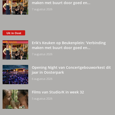
maken met buurt door goed en...
7 augustus 2026
Uit in Oost
Erik’s Keuken op Beukenplein: ‘Verbinding
maken met buurt door goed en...
7 augustus 2026
Opening Night van Concertgebouworkest dit
jaar in Oosterpark
6 augustus 2026
Films van Studio/K in week 32
5 augustus 2026