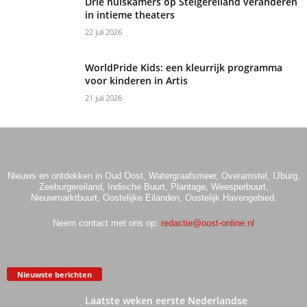
Drie huiskamers op Steigereiland veranderen
in intieme theaters
22 juli 2026
WorldPride Kids: een kleurrijk programma
voor kinderen in Artis
21 juli 2026
Nieuws en ontdekken in Oud Oost, Watergraafsmeer, Overamstel, IJburg,
Zeeburgereiland, Indische Buurt, Plantage, Weesperbuurt,
Nieuwmarktbuurt, Oostelijke Eilanden, Oostelijk Havengebied.
Neem contact met ons op:
redactie@oost-online.nl
Nieuwste berichten
Laatste weken eerste Nederlandse