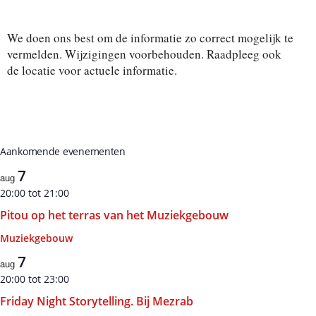
Activiteiten
Activiteite
c
t
e
We doen ons best om de informatie zo correct mogelijk te
e
r
vermelden. Wijzigingen voorbehouden. Raadpleeg ook
e
de locatie voor actuele informatie.
e
n
d
a
t
u
m
Aankomende evenementen
.
7
aug
20:00
tot
21:00
Pitou op het terras van het Muziekgebouw
Muziekgebouw
7
aug
20:00
tot
23:00
Friday Night Storytelling. Bij Mezrab