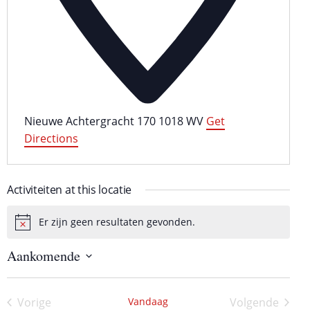
Nieuwe Achtergracht 170
1018 WV
Get
Directions
Activiteiten at this locatie
Er zijn geen resultaten gevonden.
B
e
Aankomende
r
i
S
c
e
h
l
Vorige
Vandaag
Volgende
e
t