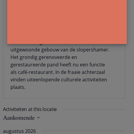
personeel, de achterzaal voor lager. Die
laatste ruimte dient tevens als
aanmonsterkantoor. Op de eerste
verdieping is een dienstwoning. In 1997 redt
de Vereniging van Vrienden tot Behoud van
het Voormalig Koffiehuis van de KHL het
uitgewoonde gebouw van de slopershamer.
Het grondig gerenoveerde en
gerestaureerde pand heeft nu een functie
als café-restaurant. In de fraaie achterzaal
vinden uiteenlopende culturele activiteiten
plaats.
Activiteiten at this locatie
Aankomende
S
e
augustus 2026
l