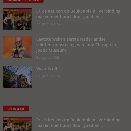
Erik’s Keuken op Beukenplein: ‘Verbinding
maken met buurt door goed en...
7 augustus 2026
Laatste weken eerste Nederlandse
solotentoonstelling van Judy Chicago in
Joods Museum
6 augustus 2026
Waar is dit…
6 augustus 2026
Uit in Oost
Erik’s Keuken op Beukenplein: ‘Verbinding
maken met buurt door goed en...