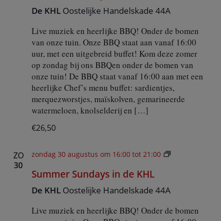
m
De KHL
Oostelijke Handelskade 44A
e
r
Live muziek en heerlijke BBQ! Onder de bomen
S
u
van onze tuin. Onze BBQ staat aan vanaf 16:00
n
uur, met een uitgebreid buffet! Kom deze zomer
d
op zondag bij ons BBQen onder de bomen van
a
onze tuin! De BBQ staat vanaf 16:00 aan met een
y
heerlijke Chef’s menu buffet: sardientjes,
s
i
merquezworstjes, maïskolven, gemarineerde
n
watermeloen, knolselderij en […]
d
e
€26,50
K
H
L
S
zondag 30 augustus om 16:00
tot
21:00
ZO
u
30
Summer Sundays in de KHL
m
m
De KHL
Oostelijke Handelskade 44A
e
r
Live muziek en heerlijke BBQ! Onder de bomen
S
u