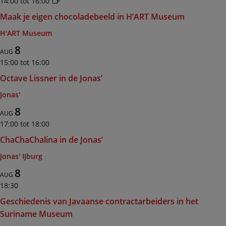
14:00
tot
16:00
Maak je eigen chocoladebeeld in H’ART Museum
H'ART Museum
8
AUG
15:00
tot
16:00
Octave Lissner in de Jonas’
Jonas'
8
AUG
17:00
tot
18:00
ChaChaChalina in de Jonas’
Jonas' IJburg
8
AUG
18:30
Geschiedenis van Javaanse contractarbeiders in het
Suriname Museum