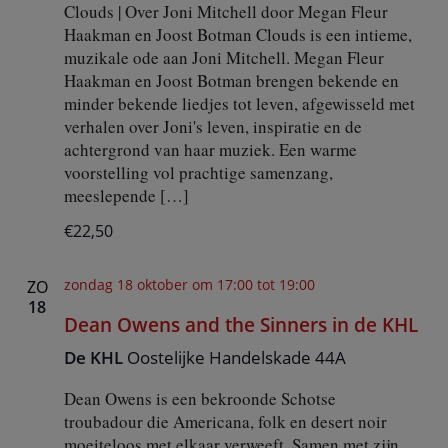
Clouds | Over Joni Mitchell door Megan Fleur
Haakman en Joost Botman Clouds is een intieme,
muzikale ode aan Joni Mitchell. Megan Fleur
Haakman en Joost Botman brengen bekende en
minder bekende liedjes tot leven, afgewisseld met
verhalen over Joni's leven, inspiratie en de
achtergrond van haar muziek. Een warme
voorstelling vol prachtige samenzang,
meeslepende […]
€22,50
zondag 18 oktober om 17:00
tot
19:00
ZO
18
Dean Owens and the Sinners in de KHL
De KHL
Oostelijke Handelskade 44A
Dean Owens is een bekroonde Schotse
troubadour die Americana, folk en desert noir
moeiteloos met elkaar verweeft. Samen met zijn