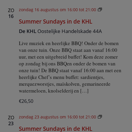
e
S
c
zondag 16 augustus om 16:00
tot
21:00
ZO
t
u
16
e
Summer Sundays in de KHL
m
e
m
r
De KHL
Oostelijke Handelskade 44A
e
e
r
e
n
Live muziek en heerlijke BBQ! Onder de bomen
S
d
u
van onze tuin. Onze BBQ staat aan vanaf 16:00
a
n
uur, met een uitgebreid buffet! Kom deze zomer
t
d
u
op zondag bij ons BBQen onder de bomen van
a
m
onze tuin! De BBQ staat vanaf 16:00 aan met een
.
y
heerlijke Chef’s menu buffet: sardientjes,
s
i
merquezworstjes, maïskolven, gemarineerde
n
watermeloen, knolselderij en […]
d
e
€26,50
K
H
L
S
zondag 23 augustus om 16:00
tot
21:00
ZO
u
23
Summer Sundays in de KHL
m