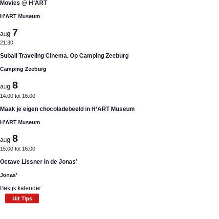
Movies @ H’ART
H'ART Museum
7
aug
21:30
Subali Traveling Cinema. Op Camping Zeeburg
Camping Zeeburg
8
aug
14:00
tot
16:00
Maak je eigen chocoladebeeld in H’ART Museum
H'ART Museum
8
aug
15:00
tot
16:00
Octave Lissner in de Jonas’
Jonas'
Bekijk kalender
Uit Tips