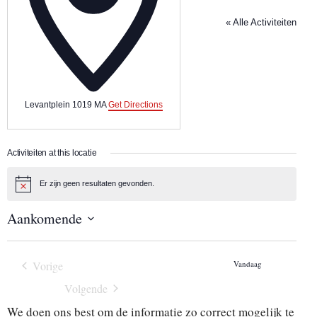
« Alle Activiteiten
Levantplein
1019 MA
Get Directions
Activiteiten at this locatie
Er zijn geen resultaten gevonden.
B
e
r
Aankomende
i
c
S
h
e
t
l
Vorige
Vandaag
e
Activiteiten
c
Volgende
t
Activiteiten
e
We doen ons best om de informatie zo correct mogelijk te
e