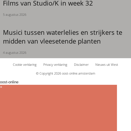
Films van Studio/K in week 32
5 augustus 2026
Musici tussen waterlelies en strijkers te
midden van vleesetende planten
4 augustus 2026
Cookie verklaring
Privacy verklaring
Disclaimer
Nieuws uit West
© Copyright 2026 oost-online.amsterdam
oost-online
×