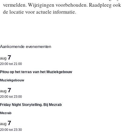
r
vermelden. Wijzigingen voorbehouden. Raadpleeg ook
e
de locatie voor actuele informatie.
e
n
d
a
t
u
m
Aankomende evenementen
.
7
aug
20:00
tot
21:00
Pitou op het terras van het Muziekgebouw
Muziekgebouw
7
aug
20:00
tot
23:00
Friday Night Storytelling. Bij Mezrab
Mezrab
7
aug
20:00
tot
23:30