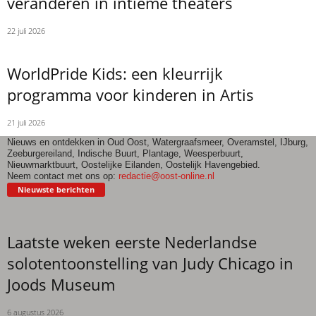
veranderen in intieme theaters
22 juli 2026
WorldPride Kids: een kleurrijk
programma voor kinderen in Artis
21 juli 2026
Nieuws en ontdekken in Oud Oost, Watergraafsmeer, Overamstel, IJburg,
Zeeburgereiland, Indische Buurt, Plantage, Weesperbuurt,
Nieuwmarktbuurt, Oostelijke Eilanden, Oostelijk Havengebied.
Neem contact met ons op:
redactie@oost-online.nl
Nieuwste berichten
Laatste weken eerste Nederlandse
solotentoonstelling van Judy Chicago in
Joods Museum
6 augustus 2026