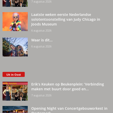
7 augustus 2026
Laatste weken eerste Nederlandse
solotentoonstelling van Judy Chicago in
Joods Museum
6 augustus 2026
Waar is dit…
6 augustus 2026
Uit in Oost
Erik’s Keuken op Beukenplein: ‘Verbinding
maken met buurt door goed en...
7 augustus 2026
Opening Night van Concertgebouworkest in