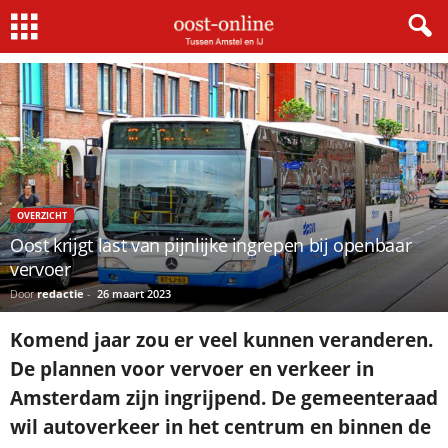
Home
Overzicht
Oost krijgt last van pijnlijke ingrepen bij openbaar vervoer
OVERZICHT
Oost krijgt last van pijnlijke ingrepen bij openbaar
vervoer
Door
redactie
-
26 maart 2023
Komend jaar zou er veel kunnen veranderen.
De plannen voor vervoer en verkeer in
Amsterdam zijn ingrijpend. De gemeenteraad
wil autoverkeer in het centrum en binnen de