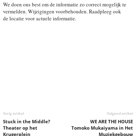
e
a
We doen ons best om de informatie zo correct mogelijk te
i
i
t
vermelden. Wijzigingen voorbehouden. Raadpleeg ook
t
e
de locatie voor actuele informatie.
t
.
e
e
n
i
w
e
t
e
e
r
g
n
a
Z
v
o
e
n
e
n
Vorig artikel
Volgend artikel
k
a
Stuck in the Middle?
WE ARE THE HOUSE
Theater op het
Tomoko Mukaiyama in Het
v
e
Krugerplein
Muziekgebouw