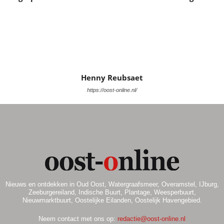
i
n
g
a
e
t
n
i
e
w
Henny Reubsaet
e
https://oost-online.nl/
e
r
g
e
v
Nieuws en ontdekken in Oud Oost, Watergraafsmeer, Overamstel, IJburg,
Zeeburgereiland, Indische Buurt, Plantage, Weesperbuurt,
Nieuwmarktbuurt, Oostelijke Eilanden, Oostelijk Havengebied.
e
Neem contact met ons op:
redactie@oost-online.nl