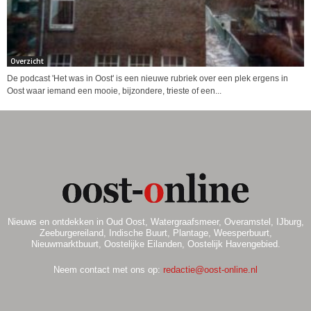
Overzicht
De podcast 'Het was in Oost' is een nieuwe rubriek over een plek ergens in
Oost waar iemand een mooie, bijzondere, trieste of een...
Nieuws en ontdekken in Oud Oost, Watergraafsmeer, Overamstel, IJburg,
Zeeburgereiland, Indische Buurt, Plantage, Weesperbuurt,
Nieuwmarktbuurt, Oostelijke Eilanden, Oostelijk Havengebied.
Neem contact met ons op:
redactie@oost-online.nl