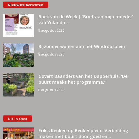
Nieuwste berichten
Boek van de Week | ‘Brief aan mijn moeder’
van Yolanda...
9 augustus 2026
Bijzonder wonen aan het Windroosplein
8 augustus 2026
Govert Baanders van het Dapperhuis: ‘De
buurt maakt het programma.’
8 augustus 2026
Uit in Oost
Erik’s Keuken op Beukenplein: ‘Verbinding
maken met buurt door goed en...