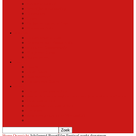
Natuur in de stad
Stedelijke ontwikkeling
Duurzaam
Groen
Parken en tuinen in Oost
Nieuws uit Artis
Rubriek
Ondernemer in Oost
De straten van Fokko Kuik
Maak een Oostommetje
Shotje van Goost
Buurtmensen
Dwars
Dwars
Over Dwars
Dwars Archief
Contact met Dwars
Meer
Contact met oost-online
oost-online op het beginscherm van je smartphone of tablet
Over oost-online
Meewerken aan oost-online
Het team
Abonneer gratis op de NieuwsMail
Doneer
Home
Overzicht
Jubilerend BuurtFilm Festival zoekt donateurs