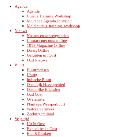
Agenda
Agenda
Cursus Training Workshop
Meld een Agenda activiteit
Meld cursus, training, workshop
Nieuws
Nieuws en achtergronden
Contact met oost-online
1018 Magazine Online
Dwars Online
Geluiden uit Oost
Oud Nieuws
Buurt
Buurtmensen
IJburg
Indische Buurt
Oostelijk Havengebied
Oostelijke Eilanden
Oud Oost
Overamstel
Plantage/Weesperbuurt
Watergraafsmeer
Zeeburgereiland
Vrije tijd
Uit In Oost
Exposities in Oost
Eten&Drinken