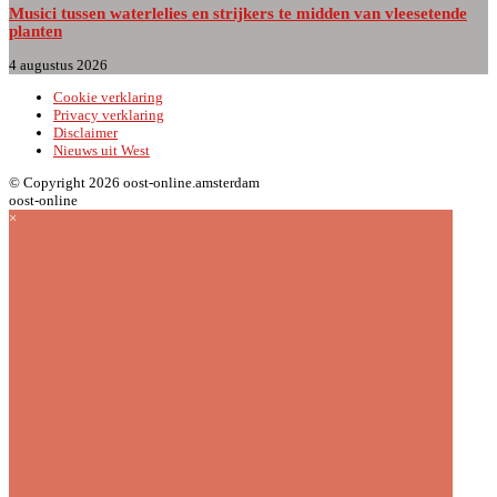
Musici tussen waterlelies en strijkers te midden van vleesetende
planten
4 augustus 2026
Cookie verklaring
Privacy verklaring
Disclaimer
Nieuws uit West
© Copyright 2026 oost-online.amsterdam
oost-online
×