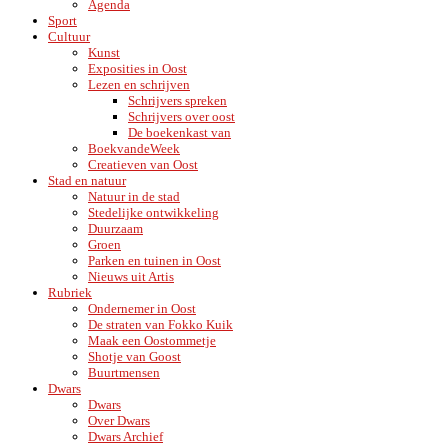
Agenda
Sport
Cultuur
Kunst
Exposities in Oost
Lezen en schrijven
Schrijvers spreken
Schrijvers over oost
De boekenkast van
BoekvandeWeek
Creatieven van Oost
Stad en natuur
Natuur in de stad
Stedelijke ontwikkeling
Duurzaam
Groen
Parken en tuinen in Oost
Nieuws uit Artis
Rubriek
Ondernemer in Oost
De straten van Fokko Kuik
Maak een Oostommetje
Shotje van Goost
Buurtmensen
Dwars
Dwars
Over Dwars
Dwars Archief