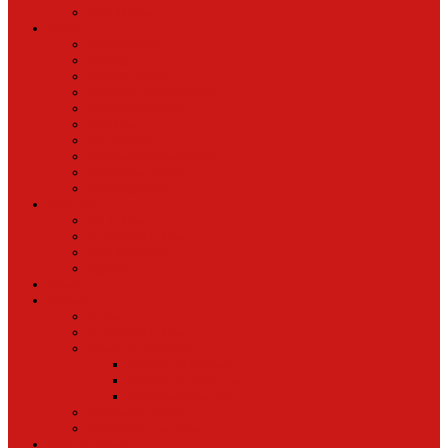
Oud Nieuws
Buurt
Buurtmensen
IJburg
Indische Buurt
Oostelijk Havengebied
Oostelijke Eilanden
Oud Oost
Overamstel
Plantage/Weesperbuurt
Watergraafsmeer
Zeeburgereiland
Vrije tijd
Uit In Oost
Exposities in Oost
Eten&Drinken
Agenda
Sport
Cultuur
Kunst
Exposities in Oost
Lezen en schrijven
Schrijvers spreken
Schrijvers over oost
De boekenkast van
BoekvandeWeek
Creatieven van Oost
Stad en natuur