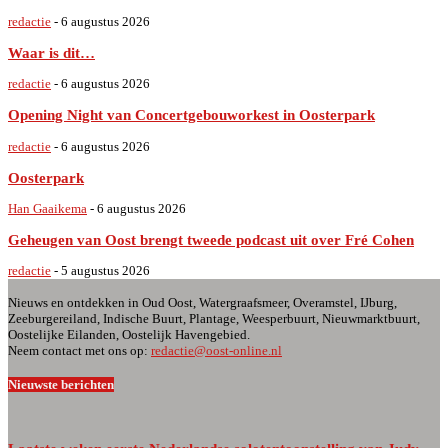
redactie
-
6 augustus 2026
Waar is dit…
redactie
-
6 augustus 2026
Opening Night van Concertgebouworkest in Oosterpark
redactie
-
6 augustus 2026
Oosterpark
Han Gaaikema
-
6 augustus 2026
Geheugen van Oost brengt tweede podcast uit over Fré Cohen
redactie
-
5 augustus 2026
Nieuws en ontdekken in Oud Oost, Watergraafsmeer, Overamstel, IJburg,
Zeeburgereiland, Indische Buurt, Plantage, Weesperbuurt, Nieuwmarktbuurt,
Oostelijke Eilanden, Oostelijk Havengebied.
Neem contact met ons op:
redactie@oost-online.nl
Nieuwste berichten