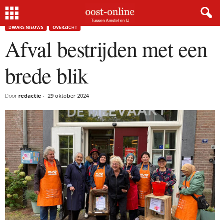
Home
Dwars nieuws
Afval bestrijden met een brede blik
DWARS NIEUWS
OVERZICHT
Afval bestrijden met een
brede blik
Door
redactie
-
29 oktober 2024