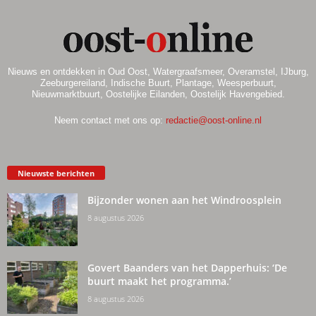
Nieuws en ontdekken in Oud Oost, Watergraafsmeer, Overamstel, IJburg,
Zeeburgereiland, Indische Buurt, Plantage, Weesperbuurt,
Nieuwmarktbuurt, Oostelijke Eilanden, Oostelijk Havengebied.
Neem contact met ons op:
redactie@oost-online.nl
Nieuwste berichten
Bijzonder wonen aan het Windroosplein
8 augustus 2026
Govert Baanders van het Dapperhuis: ‘De
buurt maakt het programma.’
8 augustus 2026