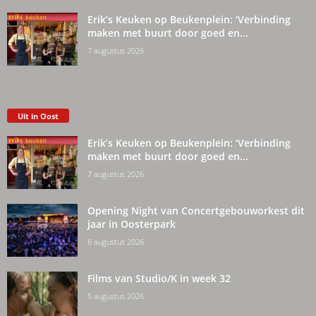
Erik’s Keuken op Beukenplein: ‘Verbinding
maken met buurt door goed en...
7 augustus 2026
Uit in Oost
Erik’s Keuken op Beukenplein: ‘Verbinding
maken met buurt door goed en...
7 augustus 2026
Opening Night van Concertgebouworkest dit
jaar in Oosterpark
6 augustus 2026
Films van Studio/K in week 32
5 augustus 2026