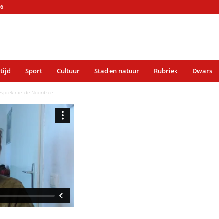
26
 tijd
Sport
Cultuur
Stad en natuur
Rubriek
Dwars
gesprek met de Noordzee’