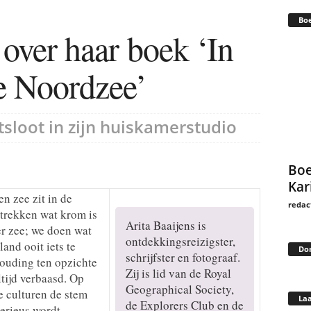
Bo
 over haar boek ‘In
e Noordzee’
sloot in zijn huiskamerstudio
Boe
Kar
n zee zit in de
redac
trekken wat krom is
Arita Baaijens is
r zee; we doen wat
ontdekkingsreizigster,
and ooit iets te
Do
schrijfster en fotograaf.
houding ten opzichte
Zij is lid van de Royal
ltijd verbaasd. Op
Geographical Society,
e culturen de stem
Laa
de Explorers Club en de
serieus wordt