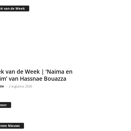
ek van de Week
k van de Week | ‘Naima en
im’ van Hassnae Bouazza
tie
-
2 augustus 2026
neer
tste Nieuws