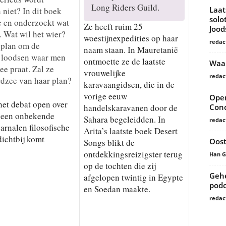
Long Riders Guild.
Laat
niet? In dit boek
solo
e en onderzoekt wat
Ze heeft ruim 25
Joo
. Wat wil het wier?
woestijnexpedities op haar
redac
 plan om de
naam staan. In Mauretanië
 loodsen waar men
ontmoette ze de laatste
Waar
ee praat. Zal ze
vrouwelijke
redac
rdzee van haar plan?
karavaangidsen, die in de
vorige eeuw
Open
het debat open over
Conc
handelskaravanen door de
e een onbekende
Sahara begeleidden. In
redac
arnalen filosofische
Arita’s laatste boek Desert
ichtbij komt
Oost
Songs blikt de
ontdekkingsreizigster terug
Han 
op de tochten die zij
Gehe
afgelopen twintig in Egypte
podc
en Soedan maakte.
redac