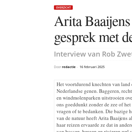
OVERZICHT
Arita Baaijens
gesprek met d
Interview van Rob Zwet
Door
redactie
-
16 februari 2025
Het voortdurend knechten van land e
Nederlandse genen. Baggeren, recht
en windmolenparken uitstrooien ove
ons goeddunkt zonder de zee of het l
vragen of te bedanken. Die bazige 
van de natuur heeft Arita Baaijens a
haar reizen ervaarde ze dat in ander
van bossen, bergen en rivieren wel 