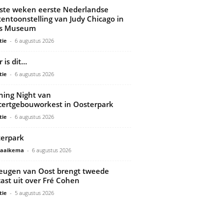
ste weken eerste Nederlandse
tentoonstelling van Judy Chicago in
ds Museum
tie
-
6 augustus 2026
 is dit…
tie
-
6 augustus 2026
ing Night van
ertgebouworkest in Oosterpark
tie
-
6 augustus 2026
erpark
Gaaikema
-
6 augustus 2026
ugen van Oost brengt tweede
ast uit over Fré Cohen
tie
-
5 augustus 2026