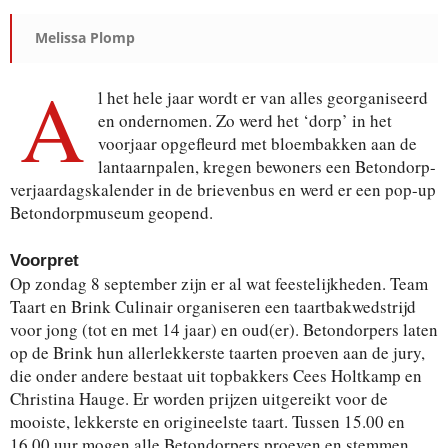
Melissa Plomp
A
l het hele jaar wordt er van alles georganiseerd
en ondernomen. Zo werd het ‘dorp’ in het
voorjaar opgefleurd met bloembakken aan de
lantaarnpalen, kregen bewoners een Betondorp-
verjaardagskalender in de brievenbus en werd er een pop-up
Betondorpmuseum geopend.
Voorpret
Op zondag 8 september zijn er al wat feestelijkheden. Team
Taart en Brink Culinair organiseren een taartbakwedstrijd
voor jong (tot en met 14 jaar) en oud(er). Betondorpers laten
op de Brink hun allerlekkerste taarten proeven aan de jury,
die onder andere bestaat uit topbakkers Cees Holtkamp en
Christina Hauge. Er worden prijzen uitgereikt voor de
mooiste, lekkerste en origineelste taart. Tussen 15.00 en
16.00 uur mogen alle Betondorpers proeven en stemmen