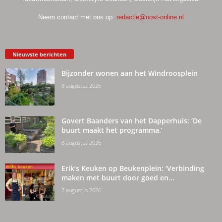
Neem contact met ons op:
redactie@oost-online.nl
Nieuwste berichten
Bijzonder wonen aan het Windroosplein
8 augustus 2026
Govert Baanders van het Dapperhuis: ‘De
buurt maakt het programma.’
8 augustus 2026
Erik’s Keuken op Beukenplein: ‘Verbinding
maken met buurt door goed en...
7 augustus 2026