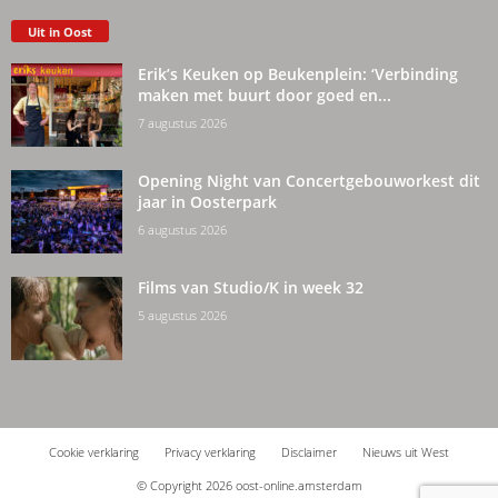
Uit in Oost
Erik’s Keuken op Beukenplein: ‘Verbinding
maken met buurt door goed en...
7 augustus 2026
Opening Night van Concertgebouworkest dit
jaar in Oosterpark
6 augustus 2026
Films van Studio/K in week 32
5 augustus 2026
Cookie verklaring
Privacy verklaring
Disclaimer
Nieuws uit West
© Copyright 2026 oost-online.amsterdam