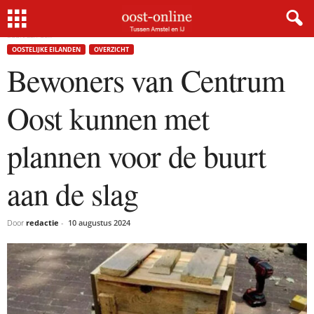
Home
Oostelijke Eilanden
Bewoners van Centrum Oost kunnen met plannen voor de
buurt aan de...
OOSTELIJKE EILANDEN
OVERZICHT
Bewoners van Centrum
Oost kunnen met
plannen voor de buurt
aan de slag
Door
redactie
-
10 augustus 2024