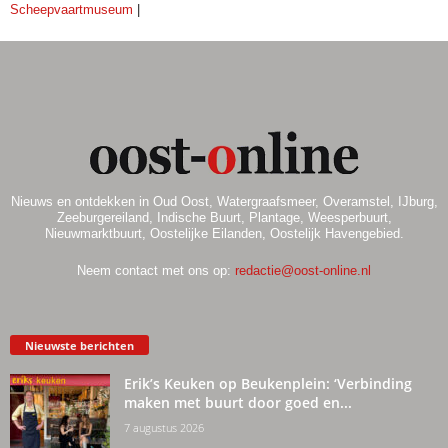
Scheepvaartmuseum
|
Nieuws en ontdekken in Oud Oost, Watergraafsmeer, Overamstel, IJburg,
Zeeburgereiland, Indische Buurt, Plantage, Weesperbuurt,
Nieuwmarktbuurt, Oostelijke Eilanden, Oostelijk Havengebied.
Neem contact met ons op:
redactie@oost-online.nl
Nieuwste berichten
Erik’s Keuken op Beukenplein: ‘Verbinding
maken met buurt door goed en...
7 augustus 2026