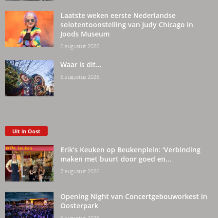
Laatste weken eerste Nederlandse
solotentoonstelling van Judy Chicago in
Joods Museum
6 augustus 2026
Waar is dit…
6 augustus 2026
Uit in Oost
Erik’s Keuken op Beukenplein: ‘Verbinding
maken met buurt door goed en...
7 augustus 2026
Opening Night van Concertgebouworkest in
Oosterpark
6 augustus 2026