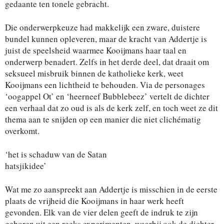
gedaante ten tonele gebracht.
Die onderwerpkeuze had makkelijk een zware, duistere
bundel kunnen opleveren, maar de kracht van Addertje is
juist de speelsheid waarmee Kooijmans haar taal en
onderwerp benadert. Zelfs in het derde deel, dat draait om
seksueel misbruik binnen de katholieke kerk, weet
Kooijmans een lichtheid te behouden. Via de personages
‘oogappel Ot’ en ‘heerneef Bubblebeez’ vertelt de dichter
een verhaal dat zo oud is als de kerk zelf, en toch weet ze dit
thema aan te snijden op een manier die niet clichématig
overkomt.
‘het is schaduw van de Satan
hatsjikidee’
Wat me zo aanspreekt aan Addertje is misschien in de eerste
plaats de vrijheid die Kooijmans in haar werk heeft
gevonden. Elk van de vier delen geeft de indruk te zijn
geboren uit een reeks experimenten, waarbij ook de dichter