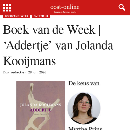
Home
BoekvandeWeek
Boek van de Week | ‘Addertje’ van Jolanda Kooijmans
BOEKVANDEWEEK
OVERZICHT
Boek van de Week |
‘Addertje’ van Jolanda
Kooijmans
Door
redactie
-
28 juni 2026