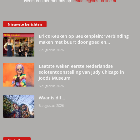
Neem contact met ons op:
redactie@oost-online.nl
Nieuwste berichten
Erik’s Keuken op Beukenplein: ‘Verbinding
maken met buurt door goed en...
7 augustus 2026
Laatste weken eerste Nederlandse
solotentoonstelling van Judy Chicago in
Joods Museum
6 augustus 2026
Waar is dit…
6 augustus 2026