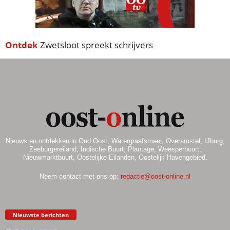
Ontdek
Zwetsloot spreekt schrijvers
Nieuws en ontdekken in Oud Oost, Watergraafsmeer, Overamstel, IJburg,
Zeeburgereiland, Indische Buurt, Plantage, Weesperbuurt,
Nieuwmarktbuurt, Oostelijke Eilanden, Oostelijk Havengebied.
Neem contact met ons op:
redactie@oost-online.nl
Nieuwste berichten