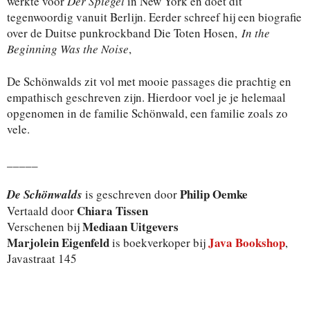
werkte voor
Der Spiegel
in New York en doet dit
tegenwoordig vanuit Berlijn. Eerder schreef hij een biografie
over de Duitse punkrockband Die Toten Hosen,
In the
Beginning Was the Noise
,
De Schönwalds zit vol met mooie passages die prachtig en
empathisch geschreven zijn. Hierdoor voel je je helemaal
opgenomen in de familie Schönwald, een familie zoals zo
vele.
_____
Philip Oemke
De Schönwalds
is geschreven door
Chiara Tissen
Vertaald door
Mediaan Uitgevers
Verschenen bij
Marjolein Eigenfeld
Java Bookshop
is boekverkoper bij
,
Javastraat 145