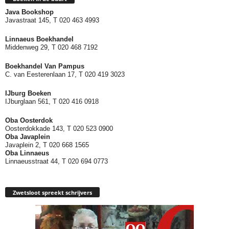
Java Bookshop
Javastraat 145, T 020 463 4993
Linnaeus Boekhandel
Middenweg 29, T 020 468 7192
Boekhandel Van Pampus
C. van Eesterenlaan 17, T 020 419 3023
IJburg Boeken
IJburglaan 561, T 020 416 0918
Oba Oosterdok
Oosterdokkade 143, T 020 523 0900
Oba
Javaplein
Javaplein 2, T 020 668 1565
Oba Linnaeus
Linnaeusstraat 44, T 020 694 0773
Zwetsloot spreekt schrijvers