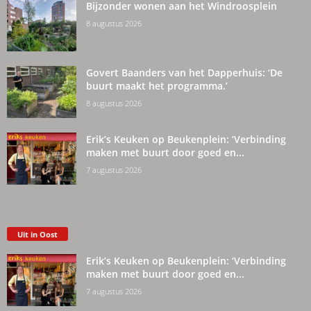
Bijzonder wonen aan het Windroosplein
8 augustus 2026
Govert Baanders van het Dapperhuis: ‘De
buurt maakt het programma.’
8 augustus 2026
Erik’s Keuken op Beukenplein: ‘Verbinding
maken met buurt door goed en...
7 augustus 2026
Uit in Oost
Erik’s Keuken op Beukenplein: ‘Verbinding
maken met buurt door goed en...
7 augustus 2026