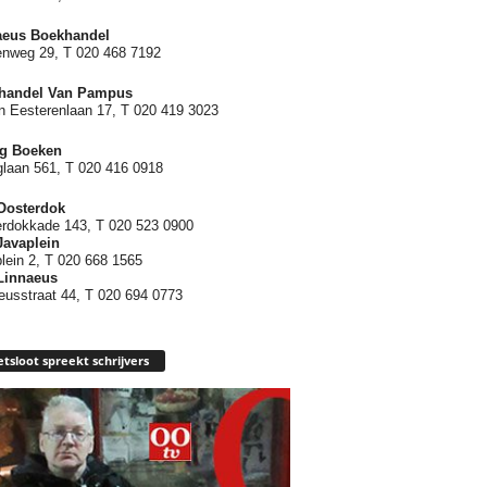
aeus Boekhandel
nweg 29, T 020 468 7192
handel Van Pampus
n Eesterenlaan 17, T 020 419 3023
rg Boeken
glaan 561, T 020 416 0918
Oosterdok
rdokkade 143, T 020 523 0900
Javaplein
lein 2, T 020 668 1565
Linnaeus
eusstraat 44, T 020 694 0773
tsloot spreekt schrijvers