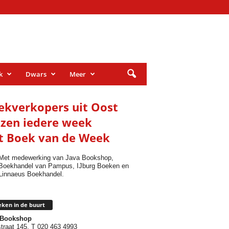
k
Dwars
Meer
ekverkopers uit Oost
ezen iedere week
t Boek van de Week
Met medewerking van Java Bookshop,
Boekhandel van Pampus, IJburg Boeken en
Linnaeus Boekhandel.
ken in de buurt
 Bookshop
traat 145, T 020 463 4993