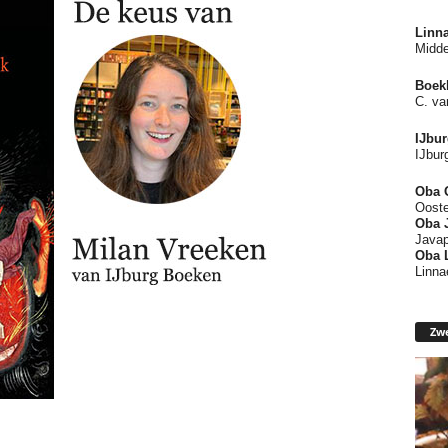
Linn
Midde
Boek
C. va
IJbu
IJbur
Oba 
Ooste
Oba
Javap
Oba 
Linna
Zwe