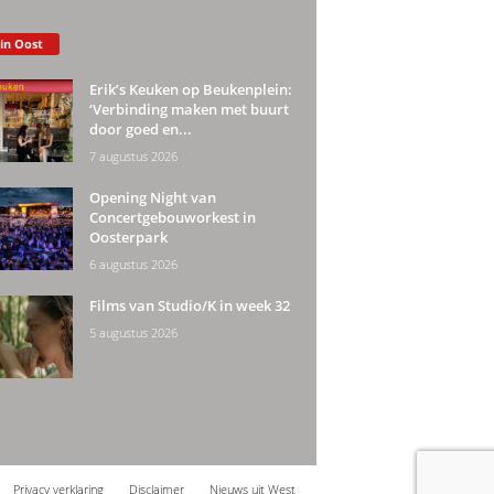
 in Oost
Erik’s Keuken op Beukenplein:
‘Verbinding maken met buurt
door goed en...
7 augustus 2026
Opening Night van
Concertgebouworkest in
Oosterpark
6 augustus 2026
Films van Studio/K in week 32
5 augustus 2026
Privacy verklaring
Disclaimer
Nieuws uit West