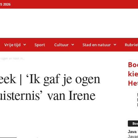
S 2026
Vrije tijd
Sport
Cultuur
Stad en natuur
Rubrie
 ogen en keek in...
Bo
k | ‘Ik gaf je ogen
ki
He
isternis’ van Irene
Boe
Java
Javas