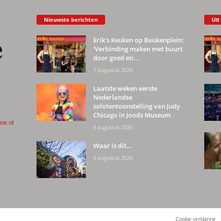
Nieuwste berichten
Uit
Erik’s Keuken op Beukenplein:
‘Verbinding maken met buurt
door goed en...
7 augustus 2026
Laatste weken eerste
Nederlandse
solotentoonstelling van Judy
Chicago in Joods Museum
ne.nl
6 augustus 2026
Waar is dit…
6 augustus 2026
Cookie verklaring