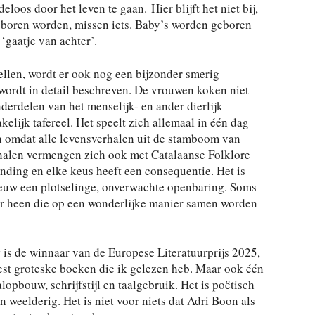
eloos door het leven te gaan. Hier blijft het niet bij,
eboren worden, missen iets. Baby’s worden geboren
‘gaatje van achter’.
ellen, wordt er ook nog een bijzonder smerig
 wordt in detail beschreven. De vrouwen koken niet
erdelen van het menselijk- en ander dierlijk
elijk tafereel. Het speelt zich allemaal in één dag
n omdat alle levensverhalen uit de stamboom van
alen vermengen zich ook met Catalaanse Folklore
inding en elke keus heeft een consequentie. Het is
nieuw een plotselinge, onverwachte openbaring. Soms
aar heen die op een wonderlijke manier samen worden
s
is de winnaar van de Europese Literatuurprijs 2025,
est groteske boeken die ik gelezen heb. Maar ook één
opbouw, schrijfstijl en taalgebruik. Het is poëtisch
en weelderig. Het is niet voor niets dat Adri Boon als