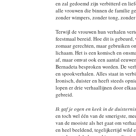
en zal gedoemd zijn verbitterd en liefd
alle vrouwen die binnen de familie g
zonder wimpers, zonder tong, zonder 
Terwijl de vrouwen hun verhalen vert
feestmaal bereid. Hoe dit is gebeurd,
zomaar gerechten, maar gebruiken ond
lichaam. Het is een komisch en onsmak
af, maar omvat ook een aantal eeuwe
Bernadeta besproken worden. De verh
en spookverhalen. Alles staat in verb
Ironisch, duister en heeft steeds op
lopen er drie verhaallijnen door elk
gebreid.
Ik gaf je ogen en keek in de duisterni
en toch wel één van de smerigste, me
van de mooiste als het gaat om verhaal
en heel beeldend, tegelijkertijd wild 