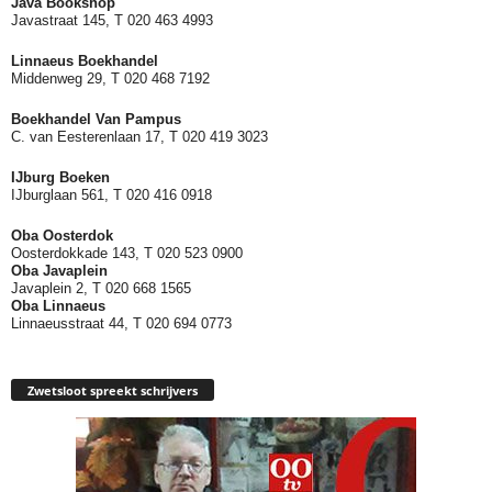
Java Bookshop
Javastraat 145, T 020 463 4993
Linnaeus Boekhandel
Middenweg 29, T 020 468 7192
Boekhandel Van Pampus
C. van Eesterenlaan 17, T 020 419 3023
IJburg Boeken
IJburglaan 561, T 020 416 0918
Oba Oosterdok
Oosterdokkade 143, T 020 523 0900
Oba
Javaplein
Javaplein 2, T 020 668 1565
Oba Linnaeus
Linnaeusstraat 44, T 020 694 0773
Zwetsloot spreekt schrijvers