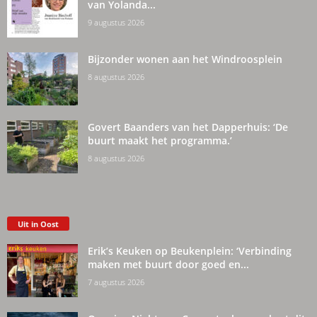
van Yolanda...
9 augustus 2026
Bijzonder wonen aan het Windroosplein
8 augustus 2026
Govert Baanders van het Dapperhuis: ‘De
buurt maakt het programma.’
8 augustus 2026
Uit in Oost
Erik’s Keuken op Beukenplein: ‘Verbinding
maken met buurt door goed en...
7 augustus 2026