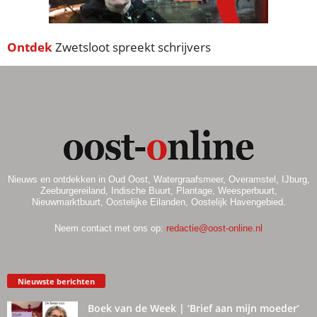
Ontdek
Zwetsloot spreekt schrijvers
Nieuws en ontdekken in Oud Oost, Watergraafsmeer, Overamstel, IJburg,
Zeeburgereiland, Indische Buurt, Plantage, Weesperbuurt,
Nieuwmarktbuurt, Oostelijke Eilanden, Oostelijk Havengebied.
Neem contact met ons op:
redactie@oost-online.nl
Nieuwste berichten
Boek van de Week | ‘Brief aan mijn moeder’