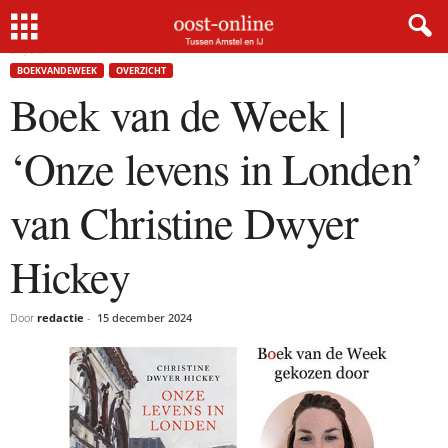
Home
BoekvandeWeek
Boek van de Week | ‘Onze levens in Londen’ van Christine
Dwyer...
BOEKVANDEWEEK
OVERZICHT
Boek van de Week |
‘Onze levens in Londen’
van Christine Dwyer
Hickey
Door
redactie
-
15 december 2024