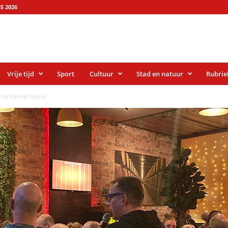
S 2026
Vrije tijd
Sport
Cultuur
Stad en natuur
Rubrie
rste Walking Pubquiz