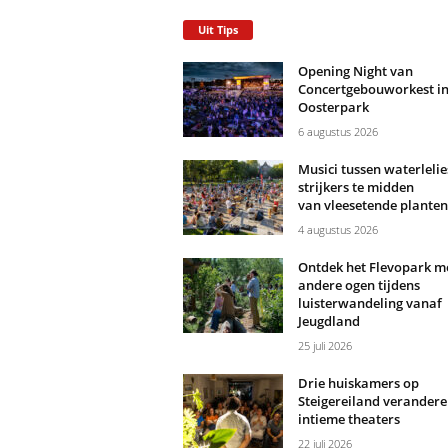
Uit Tips
Opening Night van
Concertgebouworkest i
Oosterpark
6 augustus 2026
Musici tussen waterlelie
strijkers te midden
van vleesetende planten
4 augustus 2026
Ontdek het Flevopark m
andere ogen tijdens
luisterwandeling vanaf
Jeugdland
25 juli 2026
Drie huiskamers op
Steigereiland verandere
intieme theaters
22 juli 2026