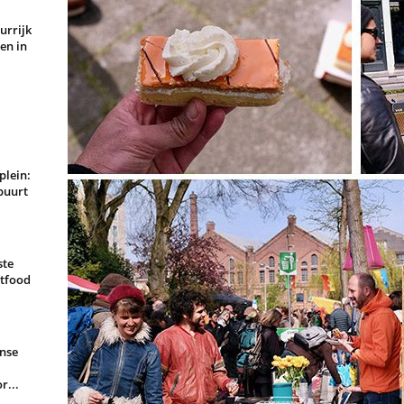
urrijk
en in
plein:
buurt
ste
rtfood
nse
r...