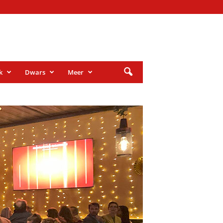
k
Dwars
Meer