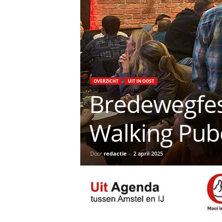
OVERZICHT
UIT IN OOST
Bredewegfest
Walking Pub
Door
redactie
-
2 april 2025