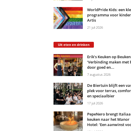
WorldPride Kids: een kle
programma voor kinder
Artis
21 juli 2026
Uit eten en drinken
Erik’s Keuken op Beuken
‘Verbinding maken met 
door goed en...
7 augustus 2026
De Biertuin blijft een va
plek voor terras, comfo
en speciaalbier
17 juli 2026
PepeNero brengt Italiaa
keuken naar het Manor
Hotel: ‘Een aanwinst voo