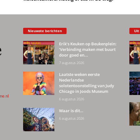
Nieuwste berichten
Uit
Erik’s Keuken op Beukenplein:
‘Verbinding maken met buurt
door goed en...
7 augustus 2026
Laatste weken eerste
Nederlandse
solotentoonstelling van Judy
Chicago in Joods Museum
ne.nl
6 augustus 2026
Waar is dit…
6 augustus 2026