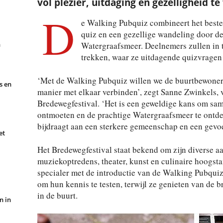
vol plezier, uitdaging en gezelligheid t
D
e Walking Pubquiz combineert het beste 
quiz en een gezellige wandeling door de 
Watergraafsmeer. Deelnemers zullen in t
n
trekken, waar ze uitdagende quizvragen
‘Met de Walking Pubquiz willen we de buurtbewoners
s en
manier met elkaar verbinden’, zegt Sanne Zwinkels, v
Bredewegfestival. ‘Het is een geweldige kans om sa
ontmoeten en de prachtige Watergraafsmeer te ontd
bijdraagt aan een sterkere gemeenschap en een gevo
et
Het Bredewegfestival staat bekend om zijn diverse a
muziekoptredens, theater, kunst en culinaire hoogstan
specialer met de introductie van de Walking Pubquiz 
om hun kennis te testen, terwijl ze genieten van de b
in de buurt.
n in