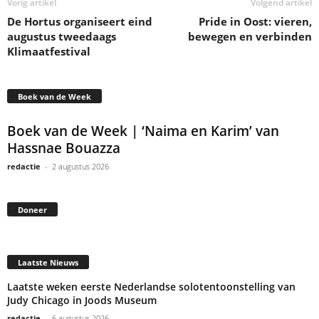
Vorig artikel
Volgend artikel
De Hortus organiseert eind
Pride in Oost: vieren,
augustus tweedaags
bewegen en verbinden
Klimaatfestival
Boek van de Week
Boek van de Week | ‘Naima en Karim’ van
Hassnae Bouazza
redactie
-
2 augustus 2026
Doneer
Laatste Nieuws
Laatste weken eerste Nederlandse solotentoonstelling van
Judy Chicago in Joods Museum
redactie
-
6 augustus 2026