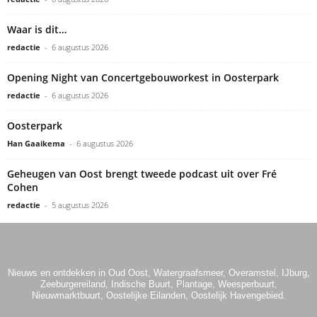
Waar is dit…
redactie
-
6 augustus 2026
Opening Night van Concertgebouworkest in Oosterpark
redactie
-
6 augustus 2026
Oosterpark
Han Gaaikema
-
6 augustus 2026
Geheugen van Oost brengt tweede podcast uit over Fré
Cohen
redactie
-
5 augustus 2026
Nieuws en ontdekken in Oud Oost, Watergraafsmeer, Overamstel, IJburg,
Zeeburgereiland, Indische Buurt, Plantage, Weesperbuurt,
Nieuwmarktbuurt, Oostelijke Eilanden, Oostelijk Havengebied.