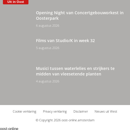
Uit in Oost
Opening Night van Concertgebouworkest in
Oosterpark
6 augustus 2026
Films van Studio/K in week 32
5 augustus 2026
Musici tussen waterlelies en strijkers te
midden van vleesetende planten
4 augustus 2026
Cookie verklaring
Privacy verklaring
Disclaimer
Nieuws uit West
© Copyright 2026 oost-online.amsterdam
oost-online