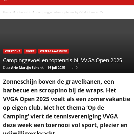
Home
Overzicht
Campinggevoel en toptennis bij VVGA Open 2025
OVERZICHT
SPORT
WATERGRAAFSMEER
Campinggevoel en toptennis bij VVGA Open 2025
Door
Arie Martijn Schenk
-
16 juli 2025
0
Zonneschijn boven de gravelbanen, een
barbecue en scroppino bij de wraps. Het
VVGA Open 2025 voelt als een zomervakantie
op eigen club. Met het thema ‘Op de
Camping’ viert de tennisvereniging VVGA
deze week een toernooi vol sport, plezier en
vrijwilligerskracht.