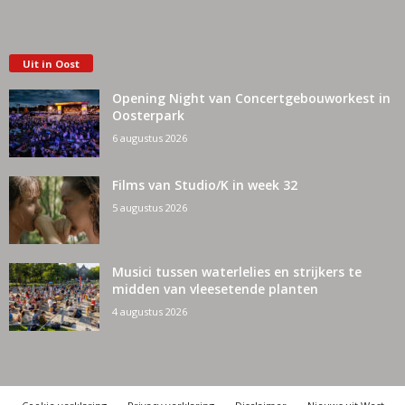
Uit in Oost
Opening Night van Concertgebouworkest in
Oosterpark
6 augustus 2026
Films van Studio/K in week 32
5 augustus 2026
Musici tussen waterlelies en strijkers te
midden van vleesetende planten
4 augustus 2026