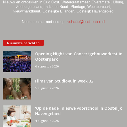
Nieuws en ontdekken in Oud Oost, Watergraafsmeer, Overamstel, IJburg,
Zeeburgereiland, Indische Buurt, Plantage, Weesperbuurt,
Nieuwmarktbuurt, Oostelijke Eilanden, Oostelijk Havengebied.
Neem contact met ons op:
redactie@oost-online.nl
Nieuwste berichten
Opening Night van Concertgebouworkest in
Oosterpark
6 augustus 2026
Films van Studio/K in week 32
5 augustus 2026
‘Op de Kade’, nieuwe voorschool in Oostelijk
Havengebied
4 augustus 2026