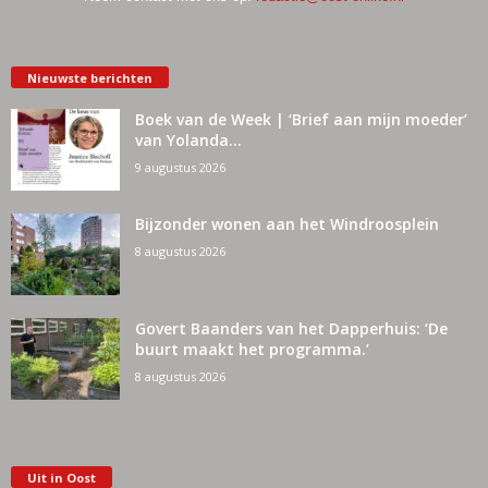
Nieuwste berichten
Boek van de Week | ‘Brief aan mijn moeder’
van Yolanda...
9 augustus 2026
Bijzonder wonen aan het Windroosplein
8 augustus 2026
Govert Baanders van het Dapperhuis: ‘De
buurt maakt het programma.’
8 augustus 2026
Uit in Oost