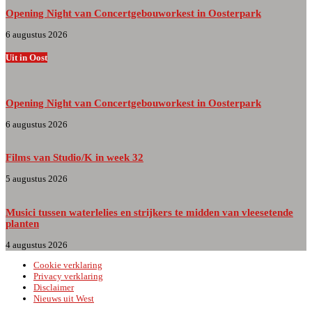
Opening Night van Concertgebouworkest in Oosterpark
6 augustus 2026
Uit in Oost
Opening Night van Concertgebouworkest in Oosterpark
6 augustus 2026
Films van Studio/K in week 32
5 augustus 2026
Musici tussen waterlelies en strijkers te midden van vleesetende
planten
4 augustus 2026
Cookie verklaring
Privacy verklaring
Disclaimer
Nieuws uit West