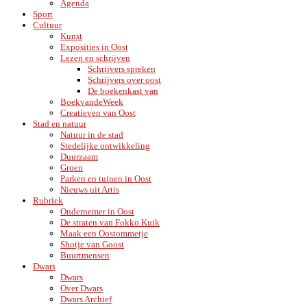
Agenda
Sport
Cultuur
Kunst
Exposities in Oost
Lezen en schrijven
Schrijvers spreken
Schrijvers over oost
De boekenkast van
BoekvandeWeek
Creatieven van Oost
Stad en natuur
Natuur in de stad
Stedelijke ontwikkeling
Duurzaam
Groen
Parken en tuinen in Oost
Nieuws uit Artis
Rubriek
Ondernemer in Oost
De straten van Fokko Kuik
Maak een Oostommetje
Shotje van Goost
Buurtmensen
Dwars
Dwars
Over Dwars
Dwars Archief