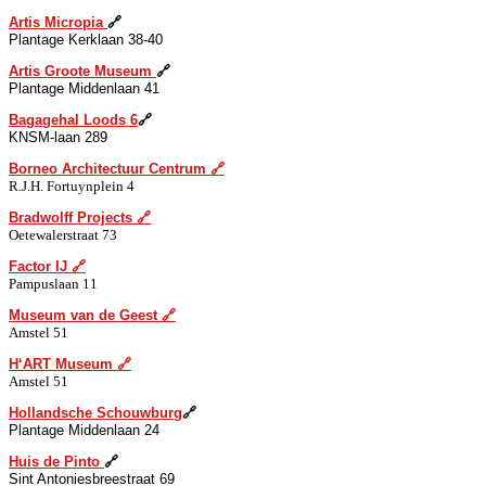
A
rtis Micropia
🔗
Plantage
K
erklaan 38-40
A
rtis Groote Museum
🔗
Plantage Middenlaan 41
B
agagehal Loods 6
🔗
KNSM-laan 289
B
orneo Architectuur Centrum
🔗
R.J.H. Fortuynplein 4
B
radwolff Projects
🔗
Oetewalerstraat 73
F
actor IJ
🔗
Pampuslaan 11
Museum van de
G
e
est
🔗
Amstel 51
H
‘ART Museum
🔗
Amstel 51
H
ollandsche Schouwburg
🔗
Plantage Middenlaan 24
H
uis de Pinto
🔗
Sint Antoniesbreestraat 69