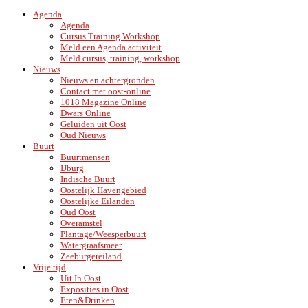
Agenda
Agenda
Cursus Training Workshop
Meld een Agenda activiteit
Meld cursus, training, workshop
Nieuws
Nieuws en achtergronden
Contact met oost-online
1018 Magazine Online
Dwars Online
Geluiden uit Oost
Oud Nieuws
Buurt
Buurtmensen
IJburg
Indische Buurt
Oostelijk Havengebied
Oostelijke Eilanden
Oud Oost
Overamstel
Plantage/Weesperbuurt
Watergraafsmeer
Zeeburgereiland
Vrije tijd
Uit In Oost
Exposities in Oost
Eten&Drinken