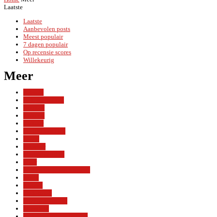
Laatste
Laatste
Aanbevolen posts
Meest populair
7 dagen populair
Op recensie scores
Willekeurig
Meer
Agenda
Bekend in Oost
Buurten
Column
Cultuur
De 100 van Han
Dwars
IJopener
Magazine 1018
Meer
Mogen we je wat vragen?
music
Nieuws
Onderzoek
Over oost-online
Overzicht
Parken en tuinen in Oost