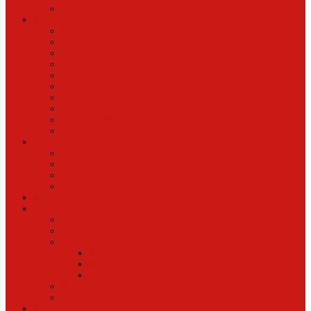
Oud Nieuws
Buurt
Buurtmensen
IJburg
Indische Buurt
Oostelijk Havengebied
Oostelijke Eilanden
Oud Oost
Overamstel
Plantage/Weesperbuurt
Watergraafsmeer
Zeeburgereiland
Vrije tijd
Uit In Oost
Exposities in Oost
Eten&Drinken
Agenda
Sport
Cultuur
Kunst
Exposities in Oost
Lezen en schrijven
Schrijvers spreken
Schrijvers over oost
De boekenkast van
BoekvandeWeek
Creatieven van Oost
Stad en natuur