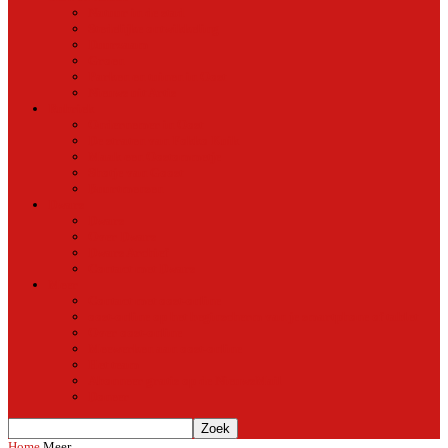
Natuur in de stad
Stedelijke ontwikkeling
Duurzaam
Groen
Parken en tuinen in Oost
Nieuws uit Artis
Rubriek
Ondernemer in Oost
De straten van Fokko Kuik
Maak een Oostommetje
Shotje van Goost
Buurtmensen
Dwars
Dwars
Over Dwars
Dwars Archief
Contact met Dwars
Meer
Contact met oost-online
oost-online op het beginscherm van je smartphone of tablet
Over oost-online
Meewerken aan oost-online
Het team
Abonneer gratis op de NieuwsMail
Doneer
Home
Meer