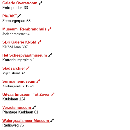
Galerie
O
verstroom
🔗
Entrepotdok 33
P
////AKT
🔗
Zeeburgerpad 53
Museum
R
embrandhuis
🔗
Jodenbreestraat 4
S
BK Galerie KNSM
🔗
KNSM-laan 307
Het
S
cheepvaartmuseum
🔗
Kattenburgerplein 1
S
tadsarchief
🔗
Vijzelstraat 32
S
urinamemuseum
🔗
Zeeburgerdijk 19-21
Uitvaartmuseum
T
ot Zover
🔗
Kruislaan 124
V
erzetsmuseum
🔗
Plantage Kerklaan 61
W
atergraafsmeer Museum
🔗
Radioweg 76