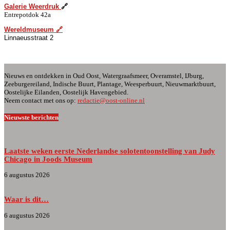
Galerie
W
eerdruk
🔗
Entrepotdok 42a
W
ereldmuseum
🔗
Linnaeusstraat 2
Nieuws en ontdekken in Oud Oost, Watergraafsmeer, Overamstel, IJburg,
Zeeburgereiland, Indische Buurt, Plantage, Weesperbuurt, Nieuwmarktbuurt,
Oostelijke Eilanden, Oostelijk Havengebied.
Neem contact met ons op:
redactie@oost-online.nl
Nieuwste berichten
Laatste weken eerste Nederlandse solotentoonstelling van Judy
Chicago in Joods Museum
6 augustus 2026
Waar is dit…
6 augustus 2026