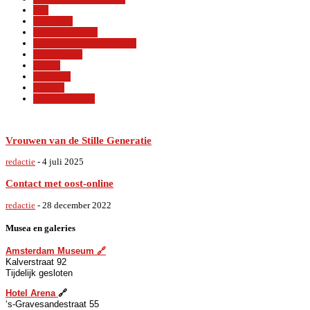
prik
Rubrieken
Shotje van Goost
Staat van de Indische Buurt
Stad&Natuur
Uit Tip
Uit&thuis
Welkom
Zeeburgereiland
Vrouwen van de Stille Generatie
redactie
-
4 juli 2025
Contact met oost-online
redactie
-
28 december 2022
Musea en galeries
A
msterdam Museum
🔗
Kalverstraat 92
Tijdelijk gesloten
Hotel
A
rena
🔗
‘s-Gravesandestraat 55