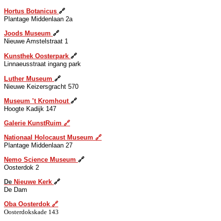
H
ortus Botanicus
🔗
Plantage Middenlaan 2a
J
oods Museum
🔗
Nieuwe Amstelstraat 1
K
unsthek Oosterpark
🔗
Linnaeusstraat ingang park
L
uther Museum
🔗
Nieuwe Keizersgracht 570
Museum ’t
K
romhout
🔗
Hoogte Kadijk 147
Galerie
K
unstRuim
🔗
N
ationaal Holocaust Museum
🔗
Plantage Middenlaan 27
N
emo Science Museum
🔗
Oosterdok 2
De
N
ieuwe Kerk
🔗
De Dam
O
ba Oosterdok
🔗
Oosterdokskade 143