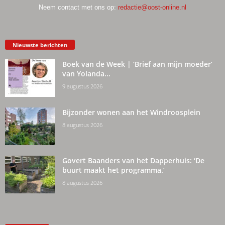
Neem contact met ons op:
redactie@oost-online.nl
Nieuwste berichten
Boek van de Week | ‘Brief aan mijn moeder’
van Yolanda...
9 augustus 2026
Bijzonder wonen aan het Windroosplein
8 augustus 2026
Govert Baanders van het Dapperhuis: ‘De
buurt maakt het programma.’
8 augustus 2026