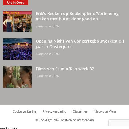
Uit in Oost
Erik’s Keuken op Beukenplein: ‘Verbinding
maken met buurt door goed en...
7 augustus 2026
Opening Night van Concertgebouworkest dit
jaar in Oosterpark
6 augustus 2026
Films van Studio/K in week 32
5 augustus 2026
Cookie verklaring
Privacy verklaring
Disclaimer
Nieuws uit West
© Copyright 2026 oost-online.amsterdam
oost-online