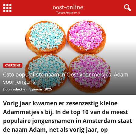
Home
Overzicht
Cato populairste naam in Oost voor meisjes. Adam voor jongens
OVERZICHT
Cato populairste naam in Oost voor meisjes. Adam
voor jongens
Door
redactie
-
8 januari 2026
Vorig jaar kwamen er zesenzestig kleine
Adammetjes s bij. In de top 10 van de meest
populaire jongensnamen in Amsterdam staat
de naam Adam, net als vorig jaar, op