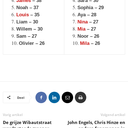
James
– 38
Sara – 30
Noah – 37
Sophia – 29
Louis
– 35
Aya – 28
Liam – 30
Nina
– 27
Willem – 30
Mia
– 27
Sam – 27
Noor – 26
Olivier – 26
Mila
– 26
Deel
Vorig artikel
Volgend artikel
De grijze Wibautstraat
John Engels, Chris Hinze en