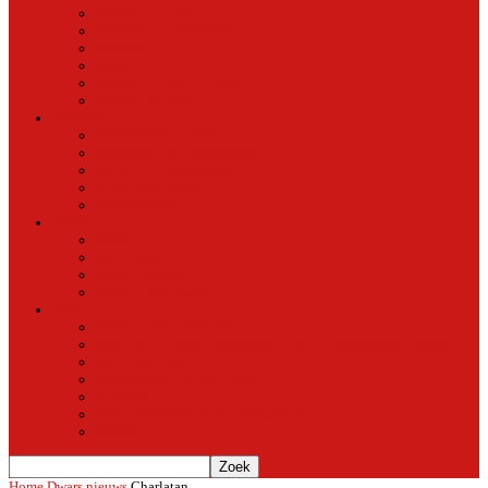
Natuur in de stad
Stedelijke ontwikkeling
Duurzaam
Groen
Parken en tuinen in Oost
Nieuws uit Artis
Rubriek
Ondernemer in Oost
De straten van Fokko Kuik
Maak een Oostommetje
Shotje van Goost
Buurtmensen
Dwars
Dwars
Over Dwars
Dwars Archief
Contact met Dwars
Meer
Contact met oost-online
oost-online op het beginscherm van je smartphone of tablet
Over oost-online
Meewerken aan oost-online
Het team
Abonneer gratis op de NieuwsMail
Doneer
Home
Dwars nieuws
Charlatan