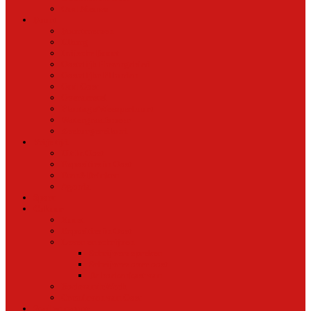
Oud Nieuws
Buurt
Buurtmensen
IJburg
Indische Buurt
Oostelijk Havengebied
Oostelijke Eilanden
Oud Oost
Overamstel
Plantage/Weesperbuurt
Watergraafsmeer
Zeeburgereiland
Vrije tijd
Uit In Oost
Exposities in Oost
Eten&Drinken
Agenda
Sport
Cultuur
Kunst
Exposities in Oost
Lezen en schrijven
Schrijvers spreken
Schrijvers over oost
De boekenkast van
BoekvandeWeek
Creatieven van Oost
Stad en natuur