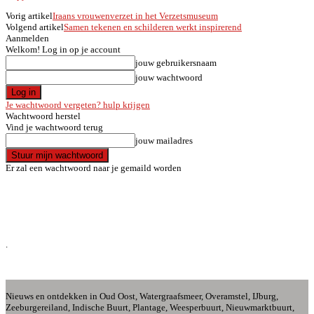
Vorig artikel
Iraans vrouwenverzet in het Verzetsmuseum
Volgend artikel
Samen tekenen en schilderen werkt inspirerend
Aanmelden
Welkom! Log in op je account
jouw gebruikersnaam
jouw wachtwoord
Je wachtwoord vergeten? hulp krijgen
Wachtwoord herstel
Vind je wachtwoord terug
jouw mailadres
Er zal een wachtwoord naar je gemaild worden
.
.
.
.
Nieuws en ontdekken in Oud Oost, Watergraafsmeer, Overamstel, IJburg,
Zeeburgereiland, Indische Buurt, Plantage, Weesperbuurt, Nieuwmarktbuurt,