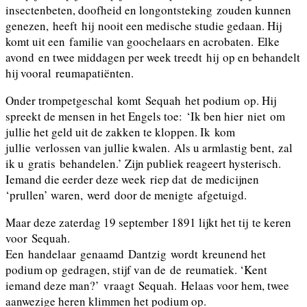
insectenbeten, doofheid en longontsteking zouden kunnen
genezen, heeft hij nooit een medische studie gedaan. Hij
komt uit een familie van goochelaars en acrobaten. Elke
avond en twee middagen per week treedt hij op en behandelt
hij vooral reumapatiënten.
Onder trompetgeschal komt Sequah het podium op. Hij
spreekt de mensen in het Engels toe: ‘Ik ben hier niet om
jullie het geld uit de zakken te kloppen. Ik kom
jullie verlossen van jullie kwalen. Als u armlastig bent, zal
ik u gratis behandelen.’ Zijn publiek reageert hysterisch.
Iemand die eerder deze week riep dat de medicijnen
‘prullen’ waren, werd door de menigte afgetuigd.
Maar deze zaterdag 19 september 1891 lijkt het tij te keren
voor Sequah.
Een handelaar genaamd Dantzig wordt kreunend het
podium op gedragen, stijf van de de reumatiek. ‘Kent
iemand deze man?’ vraagt Sequah. Helaas voor hem, twee
aanwezige heren klimmen het podium op.