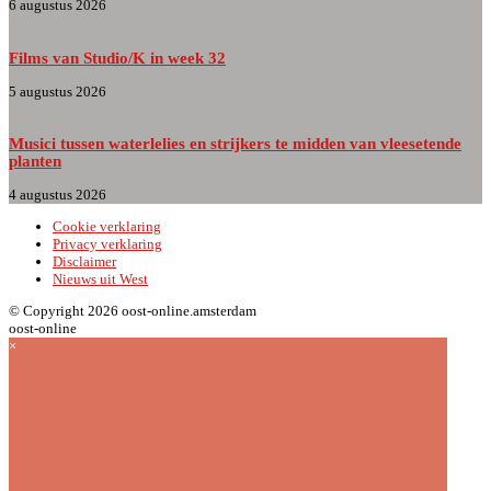
6 augustus 2026
Films van Studio/K in week 32
5 augustus 2026
Musici tussen waterlelies en strijkers te midden van vleesetende
planten
4 augustus 2026
Cookie verklaring
Privacy verklaring
Disclaimer
Nieuws uit West
© Copyright 2026 oost-online.amsterdam
oost-online
×