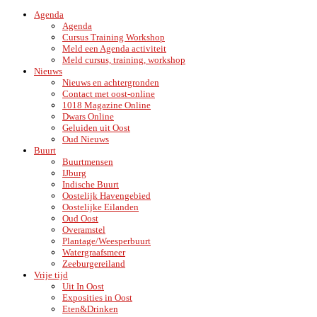
Agenda
Agenda
Cursus Training Workshop
Meld een Agenda activiteit
Meld cursus, training, workshop
Nieuws
Nieuws en achtergronden
Contact met oost-online
1018 Magazine Online
Dwars Online
Geluiden uit Oost
Oud Nieuws
Buurt
Buurtmensen
IJburg
Indische Buurt
Oostelijk Havengebied
Oostelijke Eilanden
Oud Oost
Overamstel
Plantage/Weesperbuurt
Watergraafsmeer
Zeeburgereiland
Vrije tijd
Uit In Oost
Exposities in Oost
Eten&Drinken