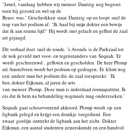
‘Jawel, vandaag hebben wij meneer Dantzig nog begroet
toen hij gezond en wel op de
Beurs was.’ Geschrokken staat Dantzig op en loopt snel de
trap van het podium af. ‘Ik haal bij mijn dokter een bewijs
dat ik aan reuma lijd!’ Hij wordt met gelach en gefluit de zaal
uit gejaagd.
Dit verhaal doet snel de ronde. ’s Avonds is de Parkzaal tot
de nok gevuld met voor- en tegenstanders van Sequah. Er
wordt geschreeuwd , gefloten en gescholden. De heer Plomp
uit Amstelveen wordt het podium op gedragen. Er klimt nog
een andere man het podium die de zaal toespreekt: ‘Ik
ben dokter Eijkman, al jaren de arts
van meneer Plomp. Deze man is inderdaad reumapatiënt. Ik
eis dat ik hem na behandeling nogmaals mag onderzoeken.’
Sequah gaat schoorvoetend akkoord. Plomp wordt op een
ligbank gelegd en krijgt een drankje toegedient. Een
zwaar gordijn onttrekt de ligbank aan het zicht. Dokter
Eijkman, een aantal studenten geneeskunde en een handvol