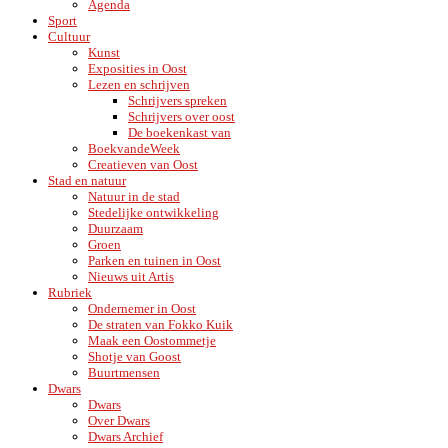
Agenda
Sport
Cultuur
Kunst
Exposities in Oost
Lezen en schrijven
Schrijvers spreken
Schrijvers over oost
De boekenkast van
BoekvandeWeek
Creatieven van Oost
Stad en natuur
Natuur in de stad
Stedelijke ontwikkeling
Duurzaam
Groen
Parken en tuinen in Oost
Nieuws uit Artis
Rubriek
Ondernemer in Oost
De straten van Fokko Kuik
Maak een Oostommetje
Shotje van Goost
Buurtmensen
Dwars
Dwars
Over Dwars
Dwars Archief