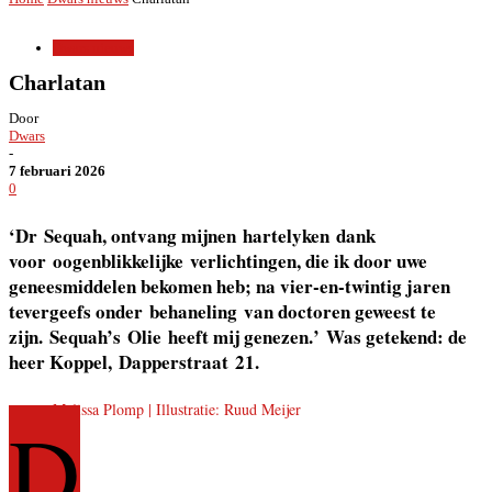
Dwars nieuws
Charlatan
Door
Dwars
-
7 februari 2026
0
‘
Dr
Sequah
, ontvang mijnen
hartelyken
dank
voor
oogenblikkelijke
verlichtingen, die ik door uwe
geneesmiddelen bekomen heb; na vier-en-twintig jaren
tevergeefs onder
behaneling
van doctoren geweest te
zijn.
Sequah’s
Olie
heeft mij genezen
.’
Was getekend: de
heer Koppel,
Dapperstraat
21
.
Melissa Plomp | Illustratie: Ruud Meijer
D