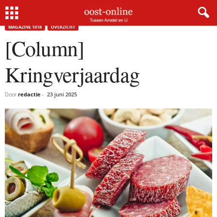
Home
Magazine 1018
Kringverjaardag
MAGAZINE 1018
OVERZICHT
[Column]
Kringverjaardag
Door
redactie
-
23 juni 2025