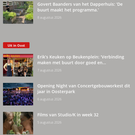
Govert Baanders van het Dapperhuis: ‘De
buurt maakt het programma.’
8 augustus 2026
Uit in Oost
Erik’s Keuken op Beukenplein: ‘Verbinding
maken met buurt door goed en...
7 augustus 2026
Opening Night van Concertgebouworkest dit
jaar in Oosterpark
6 augustus 2026
Films van Studio/K in week 32
5 augustus 2026