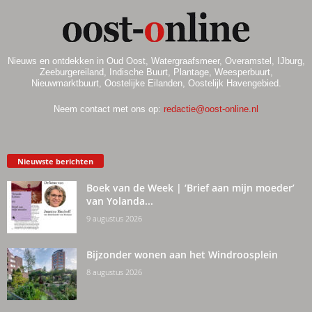
Nieuws en ontdekken in Oud Oost, Watergraafsmeer, Overamstel, IJburg,
Zeeburgereiland, Indische Buurt, Plantage, Weesperbuurt,
Nieuwmarktbuurt, Oostelijke Eilanden, Oostelijk Havengebied.
Neem contact met ons op:
redactie@oost-online.nl
Nieuwste berichten
Boek van de Week | ‘Brief aan mijn moeder’
van Yolanda...
9 augustus 2026
Bijzonder wonen aan het Windroosplein
8 augustus 2026